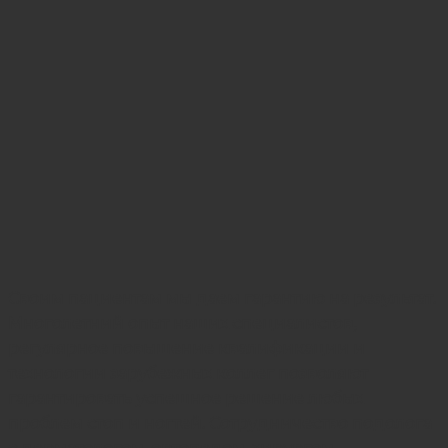
Своим пациентам мы даем гарантию на результат.
Многолетний опыт наших специалистов,
регулярное повышение квалификации и
технологии зарубежных коллег позволяют
гарантировать успешное решение любых
проблем стоп и ногтей. Сотрудничество подолога