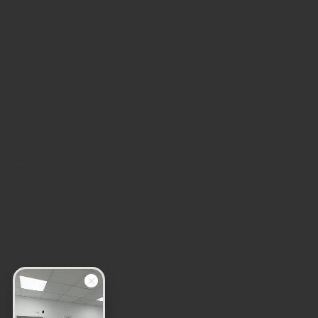
Оснащение кабинетов в соответствии с
требованиями СЭС и СанПиН. Инструмент
проходит 4 этапа обработки для обеспечения
максимальной стерильности
ЭФФЕКТИВНЫЙ ПОДХОД
Всесторонне решаем любые проблемы в области
подологии. Диагностируем первоисточник
причин жалоб клиента и подбираем
индивидуальный комплекс по лечению
Примеры работ