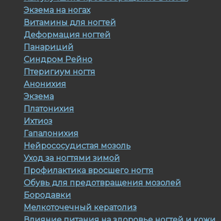
Экзема на ногах
Витамины для ногтей
Деформация ногтей
Панариций
Синдром Рейно
Птеригиум ногтя
Анонихия
Экзема
Платонихия
Ихтиоз
Гапалонихия
Нейрососудистая мозоль
Уход за ногтями зимой
Профилактика вросшего ногтя
Обувь для предотвращения мозолей
Бородавки
Мелкоточечный кератолиз
Влияние питания на здоровье ногтей и кожи