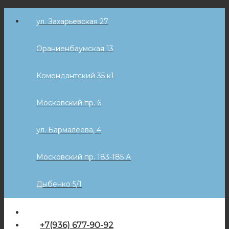
Skip
ул. Захарьевская 27
to
content
Ораниенбаумская 13
Комендантский 35 к1
Московский пр. 6
ул. Бармалеева, 4
Московский пр. 183-185 А
Дыбенко 5/1
+7(936) 677-90-92