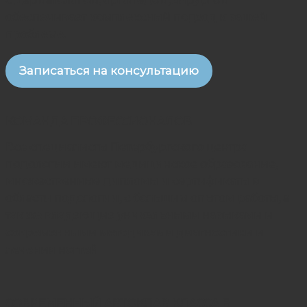
с дерматологом, ортопедом, хирургом
обеспечивает комплексный подход к вашей
проблеме.
Записаться на консультацию
КОМАНДА ПРОФЕССИОНАЛОВ
Все специалисты Петербургского центра
подологии имеют медицинское образование,
множественные дипломы и сертификаты в
области подологии, с большим опытом работы, а
так же владеющие уникальными навыками и
современными методиками диагностики и
лечения ногтей
СОВРЕМЕННЫЙ АВТОКЛАВ КЛАССА B