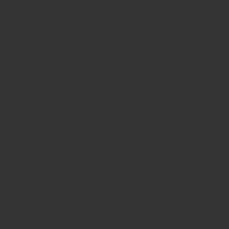
После
До