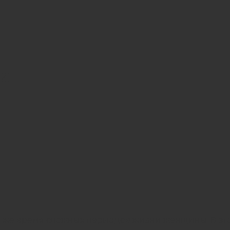
и
то же время сложных периодов жизни женщины. В эт