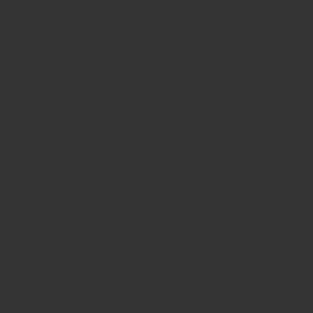
вырабатывается специальный гормон — релаксин. О
ости легко расходятся, а потом сходятся вновь.
льно — он делает податливыми не только таз, но и д
слабленных связок стопа не способна противостоять 
ки или под заказ?
о, что в названии товара есть слово «ортопедически
елия — полезными свойствами они от этого не над
е подобраны с учетом потребностей ног пациента.
ой размер, ширину, форму, высоту сводов и прочи
а-ортопеда, который изготовит их индивидуально. Вк
ет удобнее. Они обеспечивают необходимую поддер
илось после родов, когда гормональный фон придет 
од заказ в Санкт-Петербур