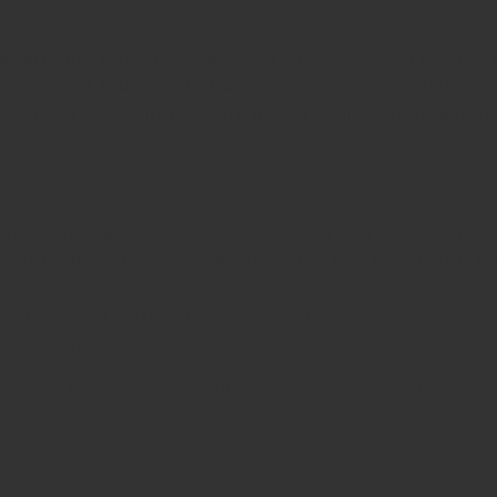
 беременных изготавливают в Петербургском центр
х и детей. В нашей команде — не только подологи, 
роблемы, связанные со ступнями — от удаления на
пломированные врачи с большим опытом работы;
актика, лечение, гигиенический и
медицинский п
ит 4-ступенчатую обеззараживающую обработку;
ию проблем пациента комплексно;
тики и лечения.
педических стелек, запишитесь на первичный прием