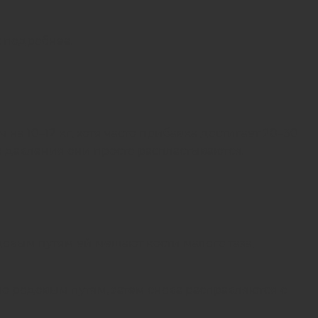
 подробнее.
 10–12 кг, хотя часто прибавка достигает 20–30
о давления они просто распластываются.
довым путям ей мешают кости малого таза,
 родовым путям, затем снова расправляются с