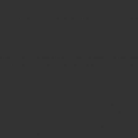
особствует два основных фактора. Расскажем о них
 к концу беременности увеличивается в среднем на
даптироваться к возросшей нагрузке — от возросшег
 фона
 дети рождаются с большой головой — пройти по ро
от момент и решила проблему следующим образом:
сти черепной коробки сходятся при прохождении по
ишь к 12–18 месяцам).