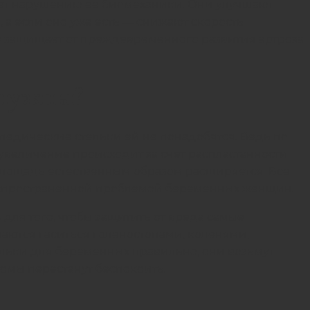
ет нарушению ее биомеханики. Они улучшают
а если оно уже есть — снижают скорость
о защищает от преждевременного развития артроза
 нужны?
опедические стельки ей не понадобятся. Ведь по
 увеличение происходит за счет распластанности
 площадь естественным образом расширяется. Все
аспространенной проблемой беременных женщин.
для того, чтобы защитить от вреда самые
наются гаситься голеностопами, коленями,
ельки для беременных правильно, они возьмут
томы перестанут беспокоить.