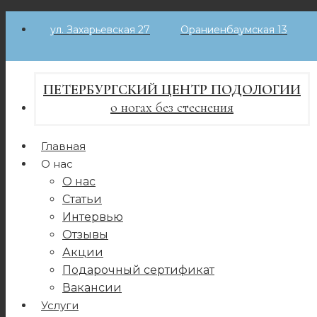
Skip
ул. Захарьевская 27
Ораниенбаумская 13
to
content
ПЕТЕРБУРГСКИЙ ЦЕНТР ПОДОЛОГИИ
о ногах без стеснения
Главная
О нас
О нас
Статьи
Интервью
Отзывы
Акции
Подарочный сертификат
Вакансии
Услуги