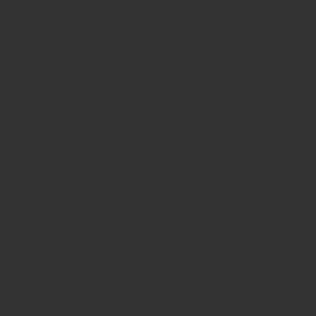
о время особенно важно следить за здоровьем —