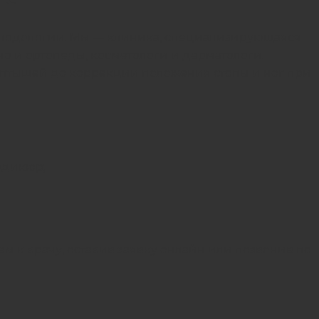
е подологии. Мы — клиника, специализирующаяся
но и ортопеды, косметологи и дерматологи.
топтышей до коррекции положения стопы и ног при
едикюр
;
 к врачу, оставив заявку онлайн или позвонив по