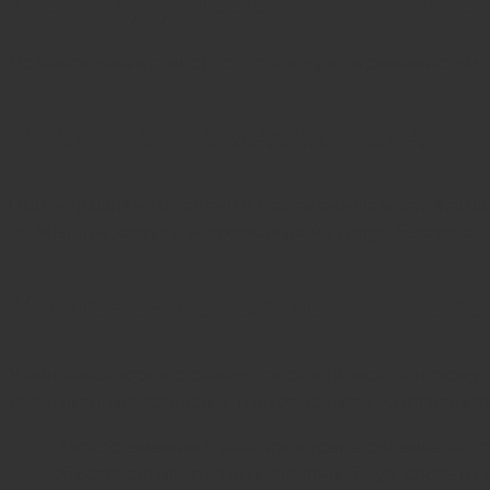
Возникновению плоскостопия при беременности сп
Увеличение массы тела
При нормальном течении беременности вес женщины
кг. Мышцы, связки и сухожилия не могут быстро а
Изменение гормонального
У человека хорошо развит головной мозг, а потому
соединенные хрящами. Природа предусмотрела эт
Неокостеневшие участки черепа ребенка — ко
образованием родничков (они будут закрыты л