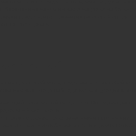
е малыша, но и потому, что в это время нагрузка на 
ак, беременные женщины часто жалуются на больную
 Причем предотвратить развитие патологий опорно-
, как это сделать.
кие стельки?
кие приспособления, представляющие собой вклады
ических стелек могут наблюдаться следующие элеме
вающий поперечный свод стопы. Он не дает распла
родольный свод стопы.
оторые исключают риск заваливания ступни внутрь
озволяют разгрузить болевые точки и уменьшить бо