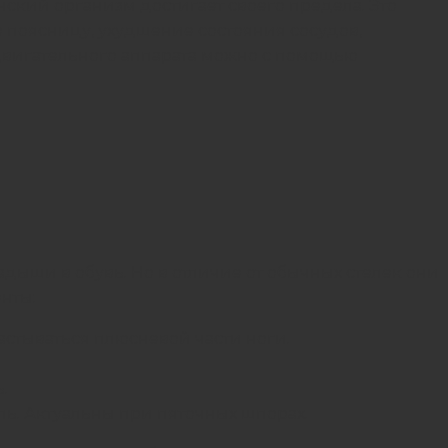
женский организм достигает своего предела. Это
 поясницу, ухудшение состояния сосудов,
двигательного аппарата можно с помощью
ши в обувь. Но в отличие от обычных стелек они
нты:
стываться плюсневой части ноги.
.
ль. Актуальны при пяточных шпорах.