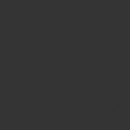
атомически правильную форму стопы и препятству
 нагрузки, предотвращают развитие плоскостопия, 
лично справляется с амортизирующей функцией, чт
, остеохондроза.
, если раньше они были не
доровые ноги, это не значит, что во время нее орт
еднем на 1 размер. Конечно, вырасти она не может —
меньшается, ступня становится почти плоской, и ее
сширением вен нижних конечностей — еще одной р
для того, чтобы сохранить прежний размер ноги. А 
кая стопа не гасит ударные нагрузки, которые начи
ь тело и спина. Если подобрать ортопедические ст
игательный аппарат разгрузится, и неприятные симп
о возникает плоскостопие?