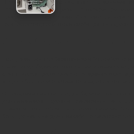
Ношение ортопедических стелек поддерживает ан
кровообращение, осуществляют перераспределение
прогрессирования болезни. С их помощью нога от
голеностопных, коленных и тазобедренных суставов
Зачем беременной стельки
Если у женщины до беременности были абсолютно з
статистике, у беременных нога увеличивается в ср
стопы. Высота продольного и поперечного свода у
это усугубляют отеки, вызванные варикозным ра
Ортопедические стельки для беременных нужны не 
уязвимые места — суставы, позвоночник. Ведь плос
позвоночным столбом — вот почему начинает болет
большую часть нагрузки на себя. Тогда опорно-дв
Почему у беременных част