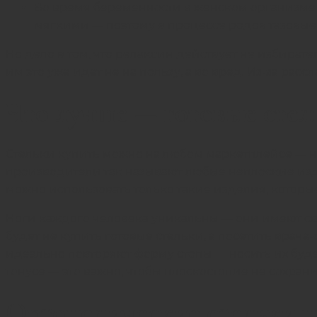
Во время беременности в женском организме 
мягкими — поэтому в процессе родов тазовые к
Но дело в том, что релаксин действует не избирате
им это уже идет не на пользу, а во вред. Из-за рас
Что лучше — готовые стель
Стельки купить можно на любом маркетплейсе — но т
производители так называют любые неплоские изд
можно использовать только такие изделия, которы
Ноги каждого человека уникальны — они имеют св
будет не купить готовые стельки, а посетить врач
идеально повторяют форму стопы — носить их буд
тонусе — это важно, чтобы плоскостопие не сохран
Ортопедические стельки п