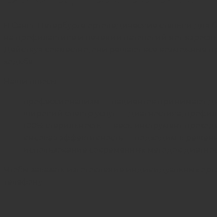
В Санкт-Петербурге ортопедические стельки для
на профилактике и лечении патологий ног взрослы
Действуя совместно, они решают все возможные п
ходьбе.
Наши плюсы:
профессионализм — пациентов принимают ди
широкий спектр услуг — диагностика, профил
100% стерильность — весь инструмент проход
высокая эффективность — подходим к решен
использование современных методов диагнос
Чтобы заказать изготовление индивидуальных орто
телефону.