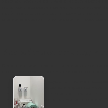
не только потому, что это влияет на рост и развити
может вылиться развитием многих заболеваний. Т
проблемы со сном, суставами, нарушения осанки.
специальных ортопедических стелек — рассказываем
Как работают ортопедичес
Ортопедические стельки — специальные медицинс
не плоские, а рельефные. На поверхности ортопед
Метатарзальная подушечка — валик, поддержи
Супинатор — подушечка, которая поднимает п
Пронаторы — поддерживающие части стелек, к
Углубления — обычно находятся под пяткой. П