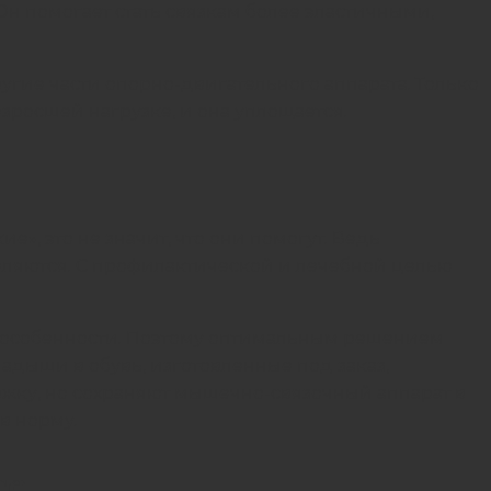
н помогает стать связкам более эластичными,
ругие части опорно-двигательного аппарата. Только
возросшей нагрузке, и она уплощается.
е», это не значит, что они помогут. Ведь
еляются. С профилактической и лечебной целью
е особенности. Поэтому оптимальным решением
ладыши в обувь, изготовленные под заказ,
жку, но сохраняют мышечно-связочный аппарат в
в норму.
ге