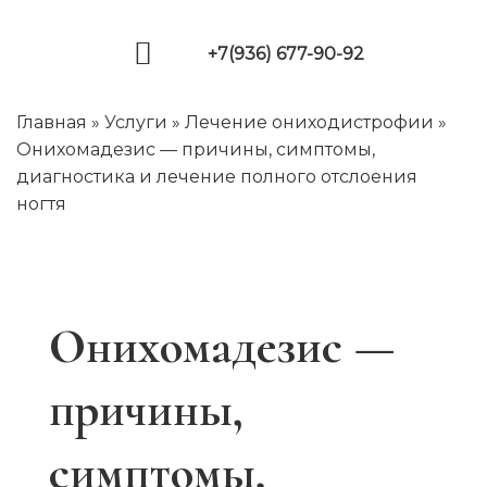
Skip
to
+7(936) 677-90-92
content
Главная
»
Услуги
»
Лечение ониходистрофии
»
Онихомадезис — причины, симптомы,
диагностика и лечение полного отслоения
ногтя
Онихомадезис —
причины,
симптомы,