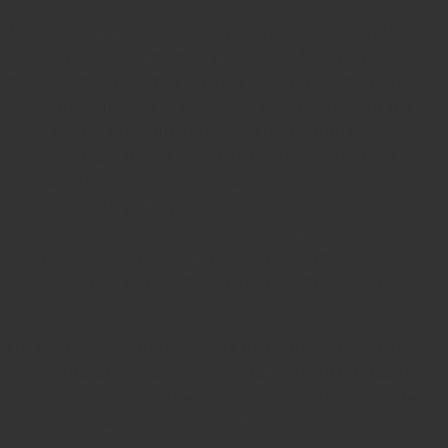
Мы даем стопроцентный результат, основанный
на знаниях европейских коллег и богатом опыте в
своем деле! Петербургский Центр Подологии
готов поручиться за качество услуг, которые мы
оказываем. Желание клиента и отменный
результат, это наши главные приоритеты! Нам
важно, чтоб каждый пациент получил
высококвалифицированную помощь,
всеобъемлющую информацию о причинах
возникновения проблемы, методах лечения
заболевания, рекомендациях по домашнему
уходу.
По рекомендациям наших пациентов можно с
уверенностью утверждать, что наш опыт и наши
усилия действительно улучшают качество жизни
и возвращают здоровье Вашим ногам.