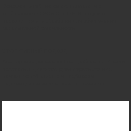
Оснащение кабинетов в соответствии с
требованиями СЭС и СанПиН. Инструмент
проходит 4 этапа обработки для обеспечения
максимальной стерильности
ЭФФЕКТИВНЫЙ ПОДХОД
Всесторонне решаем любые проблемы в области
подологии. Диагностируем первоисточник
причин жалоб клиента и подбираем
индивидуальный комплекс по лечению