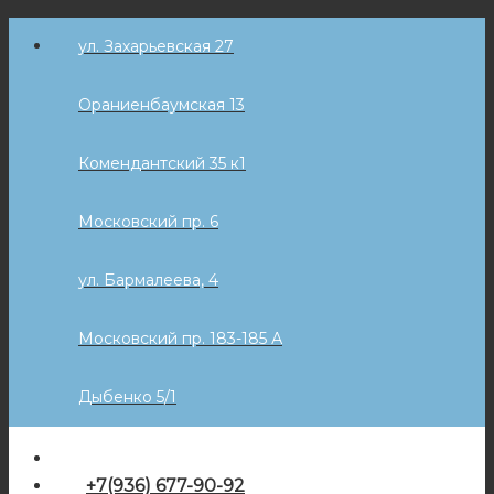
Skip
ул. Захарьевская 27
to
content
Ораниенбаумская 13
Комендантский 35 к1
Московский пр. 6
ул. Бармалеева, 4
Московский пр. 183-185 А
Дыбенко 5/1
+7(936) 677-90-92