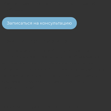
обеспечивает комплексный подход к вашей
проблеме.
Записаться на консультацию
КОМАНДА ПРОФЕССИОНАЛОВ
Все специалисты Петербургского центра
подологии имеют медицинское образование,
множественные дипломы и сертификаты в
области подологии, с большим опытом работы, а
так же владеющие уникальными навыками и
современными методиками диагностики и
лечения ногтей
СОВРЕМЕННЫЙ АВТОКЛАВ КЛАССА B