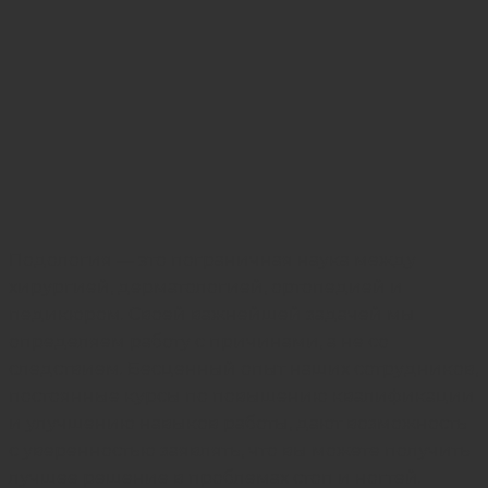
Подология — это пограничная наука между
хирургией, дерматологией, ортопедией и
педикюром. Своей важнейшей задачей мы
определяем работу с причинами, а не со
следствием. Бесценный опыт наших сотрудников,
постоянные курсы по повышению квалификации
и улучшению навыков работы, дают возможность
с уверенностью заявлять, что вы можете получить
лучшее решение в проблемах стоп и ногтей.