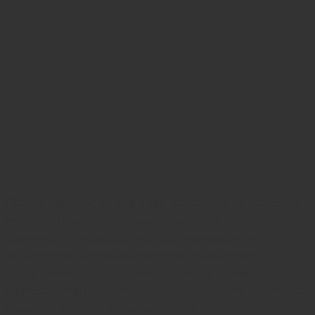
Своим пациентам мы даем гарантию на результат.
Многолетний опыт наших специалистов,
регулярное повышение квалификации и
технологии зарубежных коллег позволяют
гарантировать успешное решение любых
проблем стоп и ногтей. Сотрудничество подолога
с дерматологом, ортопедом, хирургом