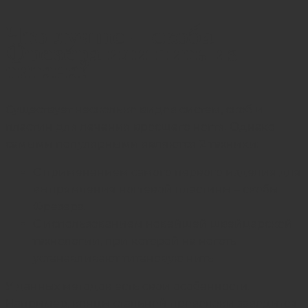
Что лучше – скоба
Фрезера или нить из
титана?
Существует несколько видов систем, скоб и
пластин для лечения вросшего ногтя. Однако
самыми популярными являются 2 техники:
С применением самого первого изделия для
выпрямления ногтевой пластины – скобы
Фрезера.
С использованием новейшей швейцарской
технологии, при которой на ноготь
устанавливают титановую нить.
У данных методов есть свои особенности.
Например, концы стальной проволоки заводится