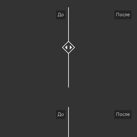
До
После
Лечение онихорексиса, трещина на ногте
До
После