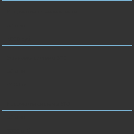
Коррекция титановой нити
30 мин
4000 руб.
Установка системы 3ТО
30 мин
8000 руб.
Коррекция системы 3ТО
30 мин
5000 руб.