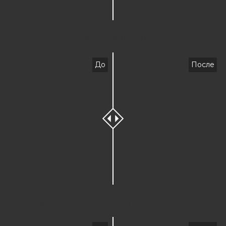
Вросший ноготь
До
После
Лечение онихорексиса, трещина на ногте