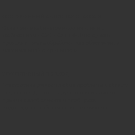
СОВРЕМЕННЫЙ АВТОКЛАВ КЛАССА B
Оснащение кабинетов в соответствии с
требованиями СЭС и СанПиН. Инструмент
проходит 4 этапа обработки для обеспечения
максимальной стерильности
ЭФФЕКТИВНЫЙ ПОДХОД
Всесторонне решаем любые проблемы в области
подологии. Диагностируем первоисточник
причин жалоб клиента и подбираем
индивидуальный комплекс по лечению