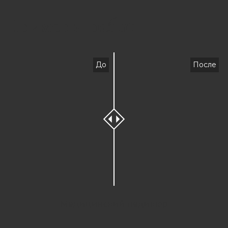
Примеры работ
До
После
Медицинский педикюр