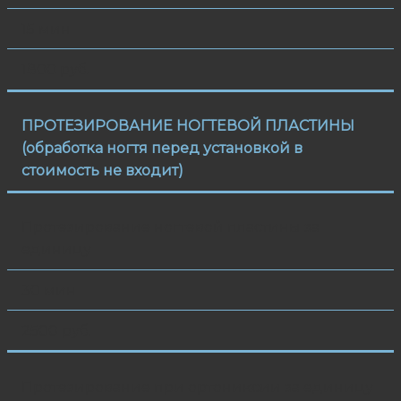
15 мин
1800 руб.
ПРОТЕЗИРОВАНИЕ НОГТЕВОЙ ПЛАСТИНЫ
(обработка ногтя перед установкой в
стоимость не входит)
Протезирование ногтевой пластины за
единицу
30 мин
2500 руб.
Протезирование при ортониксии за единицу