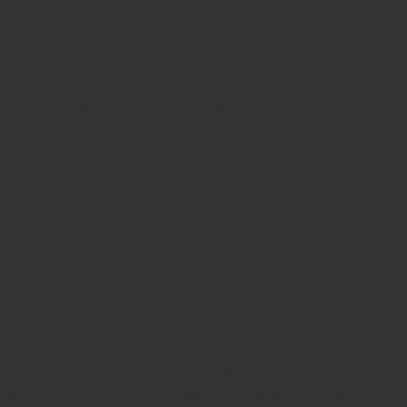
за края ногтя, что создает сильное натяжение,
которое причиняет дискомфорт в первый день
ношения. Но благодаря такой силе выравнивание
искривленной пластины происходит очень
быстро – за срок от 2 до 6 месяцев. Однако
установка скобы Фрезера при ониходистрофиях
может вызвать появление трещин или
обламывание части ногтя.
В отличие от скобы титановая нить действует
мягче – она совершенно не ощущается, что делает
ее идеально подходящей для детей. Нить
закреплена на поверхности ногтя, и ее края не
заводятся за край пластины. Поэтому она создает
мягкое натяжение – болезненных ощущений не
будет. К тому же, риск сломать ногтевую пластину
при ношении нити существенно ниже, что дает
возможность использовать ее даже при тонких,