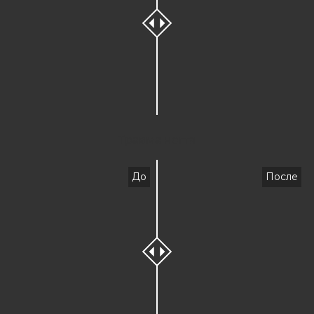
Травма ногтя
До
После