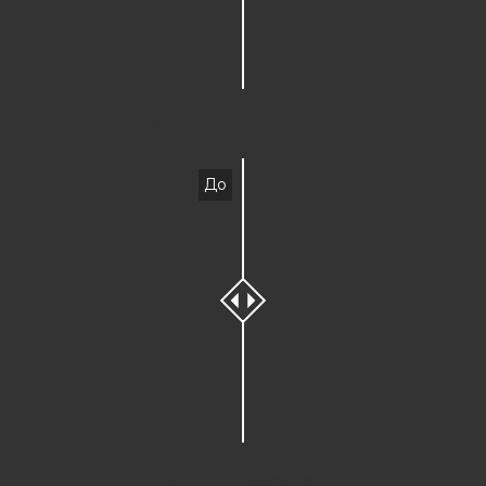
Мужской педикюр
До
Вросший ноготь