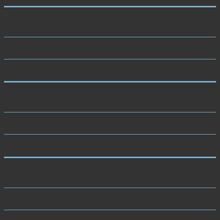
Установка скобы Фрезера
30 мин
8000 руб.
Коррекция скобы Фрезера
30 мин
5000 руб.
Коррекция вросшего ногтя по методу Аркада
45 мин