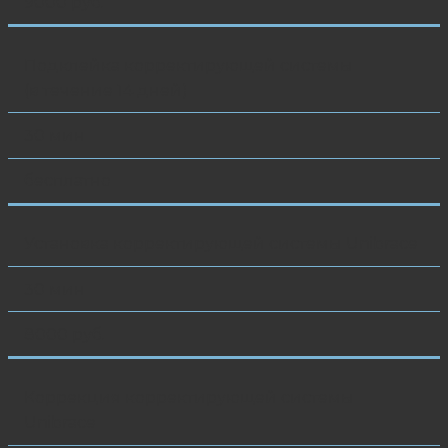
9000 руб.
Подклейка корректирующей системы
(в течение 14 дней)
30 мин
бесплатно
Установка корректирующей системы Unibrace
30 мин
8000 руб.
Коррекция корректирующей системы
Unibrace