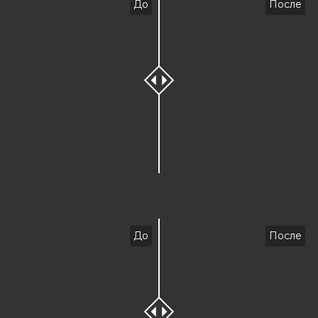
До
После
Травма ногтя
До
После