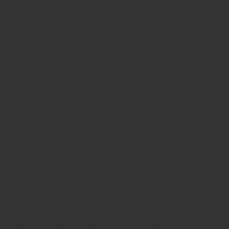
ломких и пораженных псориазом ногтях. Однако
из-за мягкого действия носить титановую нить
нужно дольше – время лечения составляет от 6
месяцев до 1,5 лет.
Ответить, что лучше – титановая нить или скоба
Фрезера – не просто. Ведь все зависит от
конкретного клинического случая. При крепких
ногтях и высокой степени искривления
эффективней будет использование скобы
Фрезера. Если ногтевые пластины ломкие, тонкие,
коррекцию лучше проводить титановой нитью –
она позволить сохранить ногти целыми.
Внимание!
На скобу Фрезера цена чуть выше по
сравнению с нитью из титана. Однако лечение
проходит быстрее, поэтому количество
коррекций натяжения петли сокращается.
Поэтому общая стоимость лечения будет ниже.