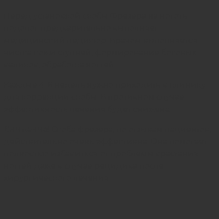
Перед установкой скобы Фрезера на ноготь
подолог предварительно выполняет
медицинский педикюр
. Врачом выполняется
чистка кожи ступней, формирование боковых
валиков, обработка ногтей.
Каждые 4–6 недель нужно приходить в клинику
для коррекции скобы. В противном случае
эффективность лечения будет снижена.
Внимание!
Скоба фрезера, по отзывам пациентов,
действительно очень эффективна. Она помогает
полностью избавиться от проблемы врастания
ногтей даже в случае рецидива после
хирургического лечения.