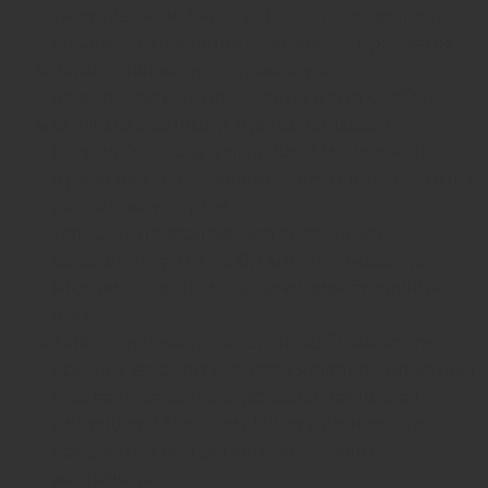
увеличением, берет соскоб. Это позволяет
установить причину возникшей проблемы.
Затем специалист устанавливает
возможность выпрямления ногтя скобой.
Если это возможно, доктор снимает с
ногтевой фаланги гипсовый слепок – он
нужен для изготовления скобы необходимых
размеров и формы.
Толщина проволоки, которая может
составлять от 0,4 до 0,7 мм, подбирается
индивидуально в зависимости от толщины
ногтя.
Затем специалист крепит скобу на ноготь –
крючки заводятся за края ногтевой пластины,
а на ее поверхности остается петля. С ее
помощью в будущем будет происходить
коррекция для регулировки силы
натяжения.