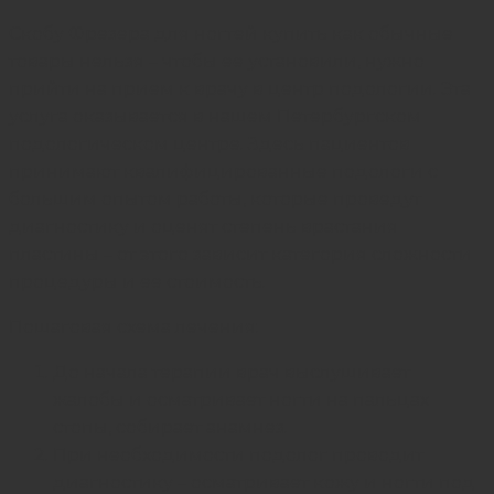
Скобу Фрезера для ногтей купить как обычные
товары нельзя – чтобы ее установили, нужно
прийти на прием к врачу в центр подологии. Эта
услуга оказывается в нашем Петербургском
подологическом центре. Здесь пациентов
принимают квалифицированные подологи с
большим опытом работы, которые проведут
диагностику и оценят степень врастания
пластины – от этого зависит категория сложности
процедуры и ее стоимость.
Пошаговая схема лечения:
До начала терапии врач выслушивает
жалобы и осматривает ногти на пальцах
стопы, собирает анамнез.
При необходимости
подолог
проводит
диагностику – осматривает кожу и ногти под