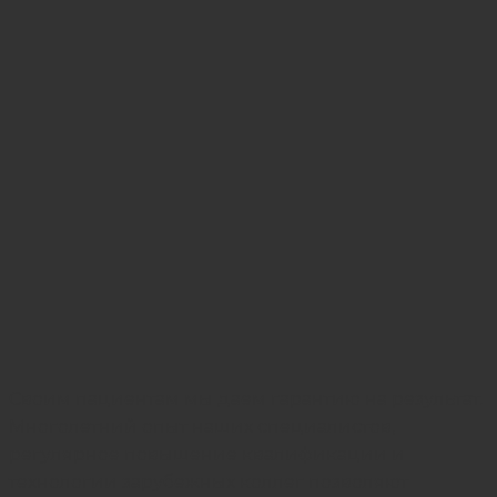
Своим пациентам мы даем гарантию на результат.
Многолетний опыт наших специалистов,
регулярное повышение квалификации и
технологии зарубежных коллег позволяют