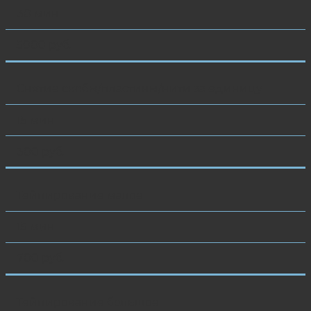
30 мин
5000 руб.
Снятие скобы/пластины/нити за единицу
15 мин
300 руб.
Тейпирование малое
15 мин
700 руб.
Тейпирование большое