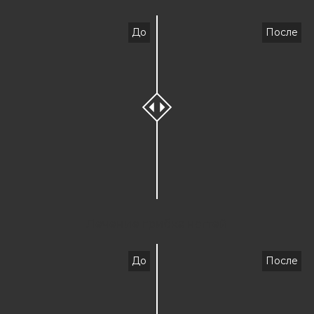
До
После
Лечение грибка ногтей
До
После