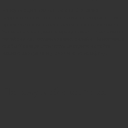
Консультация пациентов в СПб, а также
коррекционные мероприятия по выпрямлению
вросшего ногтя выполняются в нашей клинике.
Записаться на прием к врачу можно, позвонив по
телефону или оставив заявку онлайн. На ногтевые
скобы Фрезера стоимость смотрите на сайте
нашего центра или уточняйте по телефону.
Почему выбирают нас