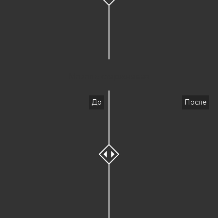
Мозоль стержневая
До
После