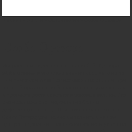
Главная
»
Услуги
»
Ортониксия
»
Скоба Фрезера
Скоба Фрезера
Исправление вросшего ногтя скобой Фрезера –
эффективная методика лечения вросшего ногтя,
или онихокриптоза. Так называют патологии, при
которой края ногтевой пластины скручиваются и
в процессе роста врастают в боковые валики. Это
вызывает воспаление, сильные боли и
деформацию пальца. Лечение онихокриптоза в
Санкт-Петербурге можно выполнить в нашем
центре подологии – наши специалисты успешно
выпрямляют ногти с применением скобы