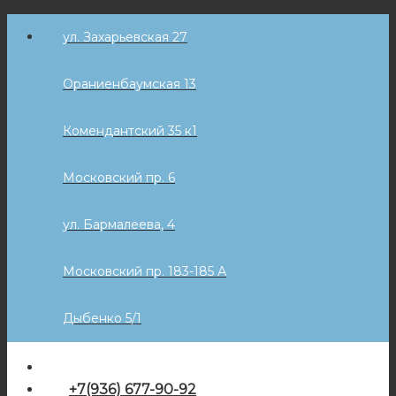
Skip
ул. Захарьевская 27
to
content
Ораниенбаумская 13
Комендантский 35 к1
Московский пр. 6
ул. Бармалеева, 4
Московский пр. 183-185 А
Дыбенко 5/1
+7(936) 677-90-92