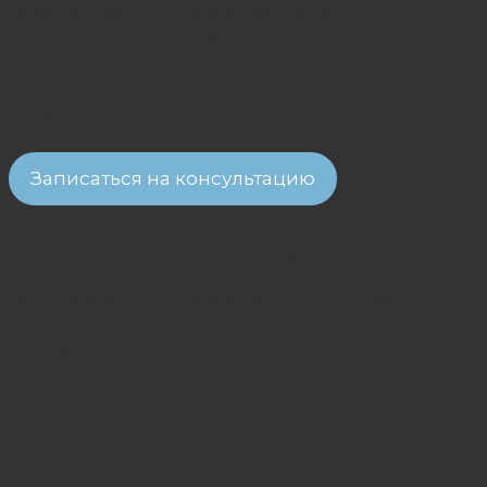
гарантировать успешное решение любых
проблем стоп и ногтей. Сотрудничество подолога
с дерматологом, ортопедом, хирургом
обеспечивает комплексный подход к вашей
проблеме.
Записаться на консультацию
КОМАНДА ПРОФЕССИОНАЛОВ
Все специалисты Петербургского центра
подологии имеют медицинское образование,
множественные дипломы и сертификаты в
области подологии, с большим опытом работы, а
так же владеющие уникальными навыками и
современными методиками диагностики и
лечения ногтей