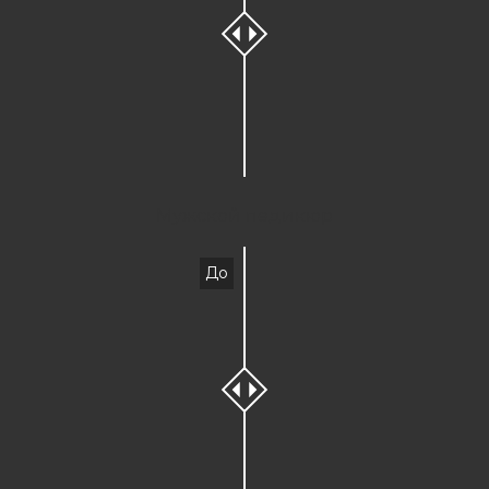
Мужской педикюр
До