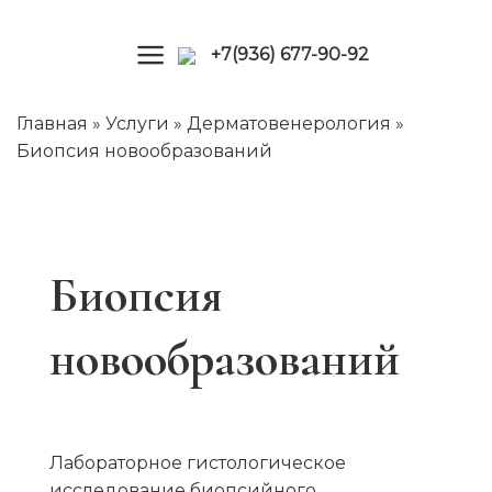
Skip
to
+7(936) 677-90-92
content
Главная
»
Услуги
»
Дерматовенерология
»
Биопсия новообразований
Биопсия
новообразований
Лабораторное гистологическое
исследование биопсийного