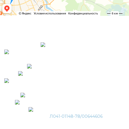
ПЕТЕРБУРГСКИЙ ЦЕНТР ПОДОЛОГИИ
о ногах без стеснения
ООО «ПЦП» Адрес:
Петроградская, СПб, пр-кт Большой П.С., д. 74 литера
А
Садовая, СПб, Московский пр. 6
Чернышевская, СПб, ул. Захарьевская 27
Комендантский проспект, СПб, Комендантский пр. 35
к1
Чкаловская, СПб, Ораниенбаумская 13
Московская, СПб, Московский пр. 183-185 А
Дыбенко, СПб, ул. Дыбенко 5/1
Лицензия:
Л041-01148-78/00644606