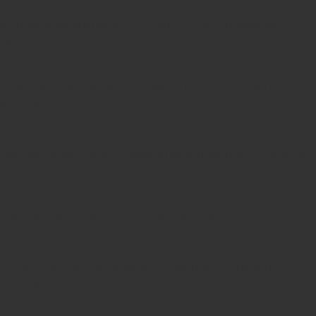
Активирует мышечную помпу, предотвращает
застой крови.
Обеспечивает естественный перекат стопы при
ходьбе.
Не нарушает кровообращение в пальцах и плюсне.
Фиксирует голеностоп, снижает риск травм.
Позволяет регулировать объем при появлении
отеков.