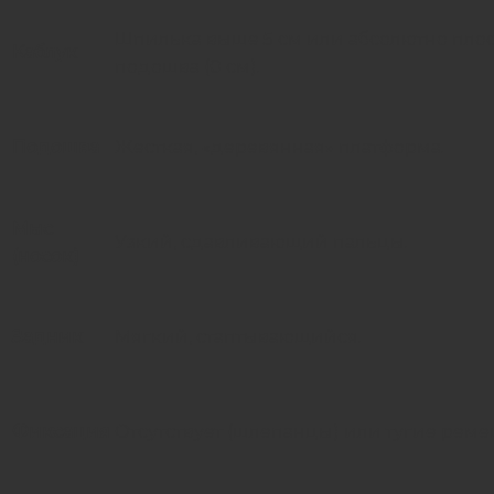
Шпилька выше 5 см или абсолютно пло
Каблук
подошва (0 см).
Подошва
Жесткая, «деревянная» платформа.
Мыс
Узкий, сдавливающий пальцы.
(носок)
Задник
Мягкий, стаптывающийся.
Фиксация
Отсутствует (шлепанцы) или тугие реме