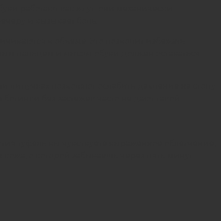
буви работают как жгут: они механически
ечеру и вызывает боль.
ичиваются в объеме. Это позволит избежать
ным пальцем и мысом обуви должен оставаться
и липучках позволяют ослабить давление на стопу
 ботинки без застежек часто не дают такой
ятия туфель вы чувствуете выраженное облегчение,
 кожа, о которой забываешь через пять минут