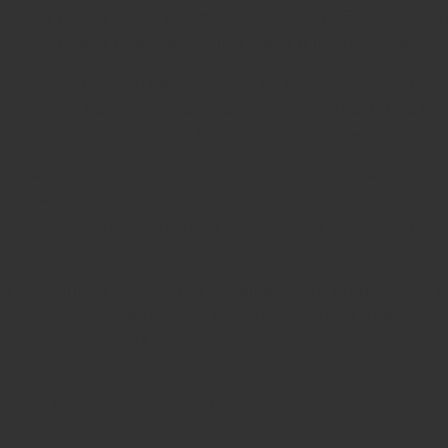
Даже самая дорогая ортопедическая обувь нанесет
сдавливают поверхностные вены и лимфатические с
Выбирать обувь необходимо во второй половине дн
покупки пары, которая утром сидит идеально, а 
запас примерно в 0,5–1 см. Пальцы должны распол
Для людей с варикозом критически важна возможн
в течение дня, если вы почувствовали тяжесть или 
возможности, поэтому их ношение лучше ограничи
Важно!
Постоянное ощущение сдавленности стопы — это си
значит, весь день ваши сосуды работали в аварий
после выхода из дома.
Роль ортопедических стел