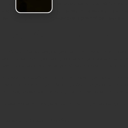
профилактики и при наличии варикозной болезни 
физиологически правильное положение пятки отно
амплитудой. Это активизирует кровообращение и п
Вред обуви на плоской по
Любовь к балеткам, кедам на плоском ходу и угга
амортизации. При каждом шаге ударная волна, воз
вен. Если вы носите такую обувь постоянно, вы ри
Кроме того, в абсолютно плоских моделях свод сто
рессорную функцию. Мышцы быстро утомляются, те
ортопедические стельки для коррекции положения
Сравним влияние разных типов подошвы на здоров
Параметр
Опасный выбор