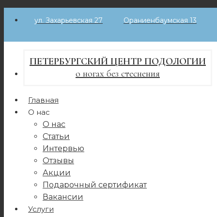
Skip
ул. Захарьевская 27
Ораниенбаумская 13
to
content
ПЕТЕРБУРГСКИЙ ЦЕНТР ПОДОЛОГИИ
о ногах без стеснения
Главная
О нас
О нас
Статьи
Интервью
Отзывы
Акции
Подарочный сертификат
Вакансии
Услуги