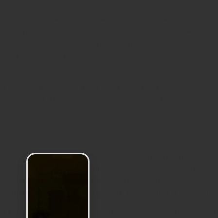
Если стопа зафиксирована неправильно, икроножна
качать жидкость. Кровь скапливается в нижних отде
расширяются, начинается воспаление внутренних 
не только эстетики.
Важно!
Представьте свои ноги как сложную гидравлическу
давление в месте сгиба может разрушить стенки. За
Оптимальная высота и фо
Среди пациентов бытует мнение, что при проблема
высоких каблуках (выше 5–6 см) действительно в
напряжена и практически выключается из акта ход
спровоцировать сосудистые звездочки и вечерние
Однако врачи не рекомендуют впадать в крайности.