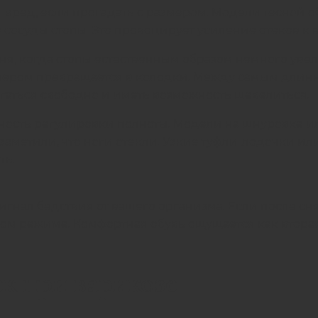
 вред, если прогадать с размером. Модели тесной о
осуды стопы. Это провоцирует усиление отеков к в
я, когда стопы естественным образом немного увел
вечером превращается в колодки. Между самым длин
агаться свободно и иметь возможность шевелиться.
ость регулировки полноты. Модели на шнуровке ил
заметили, что ноги отекли. Узкие туфли-лодочки или
ть.
гнал бедствия от вашего организма. Если после сн
ном режиме. Комфортная обувь ощущается как вторая
ек при варикозе