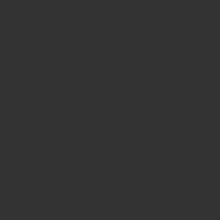
и склонной к раздражениям. Поэтому
должна быть изготовлена из натуральной кожи,
 к форме стопы и обеспечивают нормальный
 о грунт, и обязательно гибкой в месте сгиба
 ноги как «ходули», что резко снижает скорость
зной недостаточности любые ранки заживают
ерживать пятку, не позволяя ей «гулять» при
которые могут быть опасны при ослабленных венах.