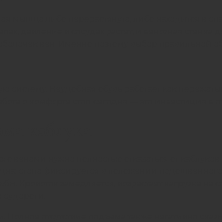
я мышца либо перерастянута, либо находится в спаз
лах, давление в сосудах растет, и венозная стенка 
оболочек вен. Именно поэтому выбор правильной об
ю систему. Неудобная обувь работает как пережатый
бота о комфорте стоп сегодня — это инвестиция в от
рма каблука
х с венами нужно полностью отказаться от каблуков
редна: стопа фиксируется в положении подошвенно
ьбы. Кровоток замедляется, возрастает нагрузка н
 судороги.
 Полное отсутствие подъема также негативно сказыв