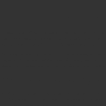
Какой должна быть обу
Правильная обувь при варикозе — это не просто э
напрямую зависит эффективность работы мышечно-
силы тяжести. Ошибки в подборе модели приводят к
Многие пациенты считают, что лечение варикоза 
терапия будет малоэффективной. Ежедневное нош
замедлить развитие недуга. В этой статье мы разбе
Механизм влияния обуви н
Чтобы понять, как снизить нагрузку на вены, нуж
глубокие вены, проталкивая кровь вверх. Когда мы
полном объеме движения в голеностопном суставе