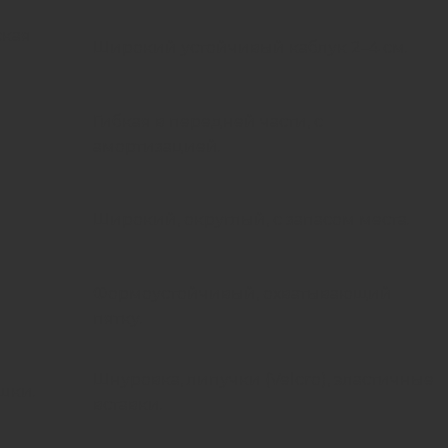
ская
Широкий устойчивый каблук 2–4 см.
Гибкая в передней части, с
амортизацией.
Широкий, округлый, с запасом места.
Формоустойчивый, охватывающий
пятку.
Шнуровка, липучки (Velcro), эластичные
шки.
вставки.