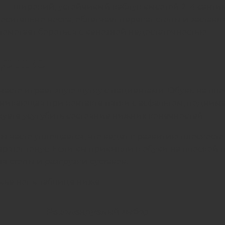
— широкий, устойчивый каблук высотой 2–4 сантим
сительно носка, облегчает перекат стопы и застав
омогает бороться с венозной недостаточностью.
дошве
м часто играет злую шутку с пациентами. Обувь на 
никающая при контакте пятки с асфальтом, поднима
скуете усугубить состояние нижних конечностей.
пы часто уплощается, что ведет к развитию плоскос
ряют тонус. Если вы привыкли к обуви на плоской
 стопы и разгрузки суставов.
ье ног в таблице ниже:
Рекомендуемый выбор