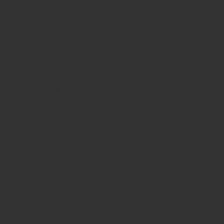
етра. Такой подъем обеспечивает
ляет мышцы голени работать с максимальной
плоской подошве не обеспечивает необходимой
ется выше по ноге, травмируя клапанный аппарат
топия. Деформированная стопа теряет свою
 подошве, врачи рекомендуют использовать
Почему это важно