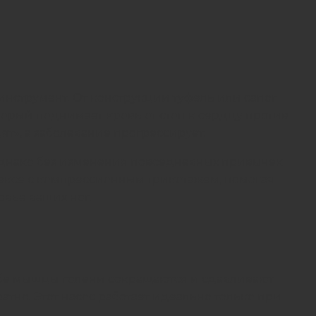
инструмент. От конструкции туфель или сапог
орый поднимает кровь от стоп к сердцу против
ят», а заболевание прогрессирует.
Однако без изменения повседневных привычек
ексе с компрессионным трикотажем, помогая
овье ваших ног.
дьбе мышцы голени сокращаются и сдавливают
атно. Этот насос работает идеально только при