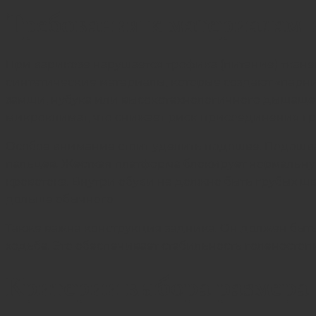
Требования к материалам 
При варикозе нарушается трофика (питание) тканей
синтетические материалы, которые создают «парни
замши, нубука или высокотехнологичного дышащег
микроклимат, что снижает риск присоединения г
Особое внимание стоит уделить подошве. Подошва д
пальцев. Жесткая платформа блокирует нормальную 
кровотока. Внутри обуви не должно быть грубых шв
дольше обычного.
Также важна конструкция задника. Он должен быть
ходьбе. Это обеспечивает стабильность голеностоп
Критерии выбора размера