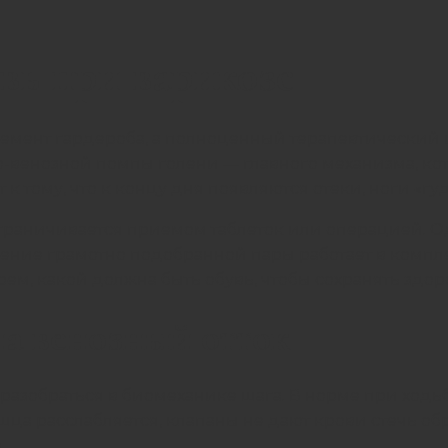
вь при варикозе
лемент гардероба, а полноценный терапевтический 
венозной помпы голени — главного механизма, кот
 тому, что к концу дня появляются отеки, ноги «гуд
ограничивается приемом таблеток или операцией. 
ение грамотно подобранной пары работает в компл
рем, какой должна быть обувь, чтобы сохранять здор
а венозный отток
но разобраться в биомеханике шага. В норме при хо
шца расслабляется, клапаны не дают крови стечь обр
.