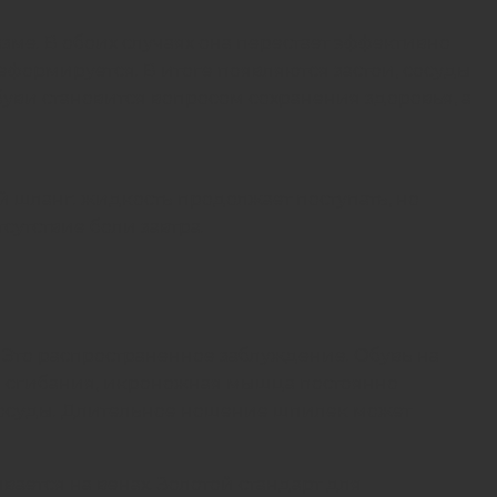
ме. В обоих случаях она перестает эффективно
деформируется. В итоге появляются застои, сосуды
уви становится вопросом сохранения здоровья, а
 шланг: жидкость продолжает поступать, но
сутствие боли завтра.
. Это распространенное заблуждение. Обувь на
го сгибания, икроножная мышца постоянно
а сосуды. Длительное ношение шпилек может
ается на венах. Золотой стандарт для