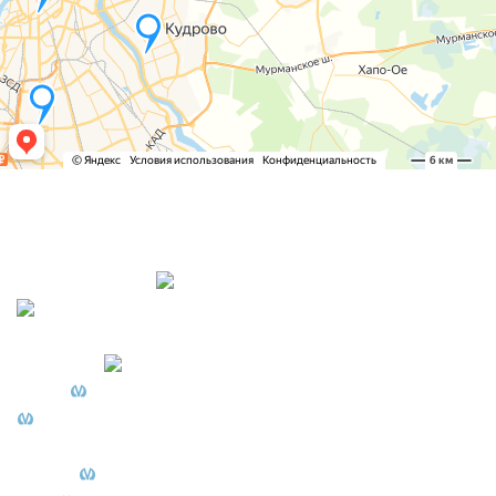
ПЕТЕРБУРГСКИЙ ЦЕНТР ПОДОЛОГИИ
о ногах без стеснения
ООО «ПЦП» Адрес:
Петроградская, СПб, пр-кт Большой П.С., д. 74 литера
А
Садовая, СПб, Московский пр. 6
Чернышевская, СПб, ул. Захарьевская 27
Комендантский проспект, СПб, Комендантский пр. 35
к1
Чкаловская, СПб, Ораниенбаумская 13