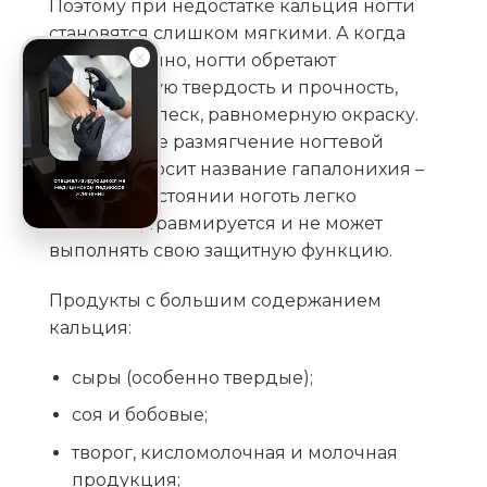
Поэтому при недостатке кальция ногти
становятся слишком мягкими. А когда
его достаточно, ногти обретают
необходимую твердость и прочность,
здоровый блеск, равномерную окраску.
Выраженное размягчение ногтевой
пластины носит название
гапалонихия
–
при этом состоянии ноготь легко
сгибается, травмируется и не может
выполнять свою защитную функцию.
Продукты с большим содержанием
кальция:
сыры (особенно твердые);
соя и бобовые;
творог, кисломолочная и молочная
продукция;