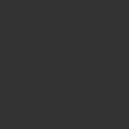
других предметов. Пока сохраняются
благоприятные условия для размножения
микробов, болезнь инфекция остается.
Что нужно знать о грибке
ногтей — основные
выводы
Резюмируем содержание статьи, выделив
основные мысли:
Путь заражения грибком — контактный
(через поверхности в общественных местах,
предметы гигиены).
Самое эффективное лечение —
медикаментозное, а именно —
комбинированное (системное + местное).
Быстро вылечить грибок нельзя — лечится