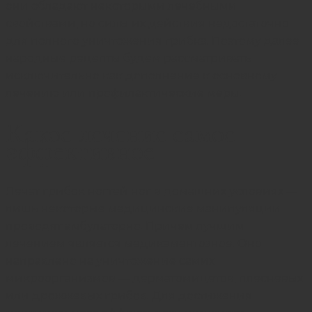
они обладают некоторыми лечебными
свойствами, но силы их действия недостаточно
для полного уничтожения грибка. Поэтому далее
народные рецепты будем рассматривать
исключительно как дополнение к основному
лечению или профилактические меры.
Какое лечение самое
эффективное
Лечат грибок ногтей ног в домашних условиях —
лишь некоторые медицинские манипуляции
проводят амбулаторно. Причем лучшим
лечением является медикаментозное. Оно
направлено на уничтожение самих
микроорганизмов — дерматомицетов, плесневых
или дрожжевых грибов. Для достижения