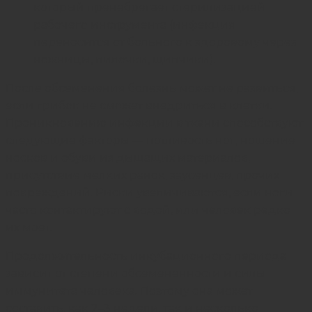
который пренебрегает стерилизацией
рабочего инструмента (инфекция
переносится от больного к здоровому через
ножницы, пилочки, щипчики).
После обсеменения болезнь может не развиться,
если грибок не сможет внедриться в клетки.
Проникновению инфекции в ткани способствуют
следующие факторы — потливость ног, ношение
носков и обуви из дышащих материалов,
присутствие мелких ранок, заусенцев, прочих
повреждений. Риски увеличиваются, если ноги
часто контактируют с водой, или человек редко
их моет.
Продолжительность инкубационного периода
зависит от степени обсемененности и силы
иммунитета человека. Поэтому она может
составить, как 2–3 недели, так и несколько