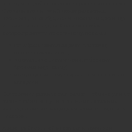
потому что грибок склонен к прогрессированию.
С годами его мицелий может разрастись
настолько, что возбудители инфекции достигнут
кровеносных сосудов. А по ним грибок
распространяется по организму, поражая:
кожу (развивается дерматит, экзема);
глаза (конъюнктивит);
дыхательную систему (ринит, бронхит,
бронхиальную астму);
иммунную систему (выражается в развитии
аллергии).
Осложнения развиваются редко — обычно у лиц с
очень слабым иммунитетом. Но исключать их
нельзя, потому что медицине такие последствия
известны.
А еще грибок ногтей может стать причиной