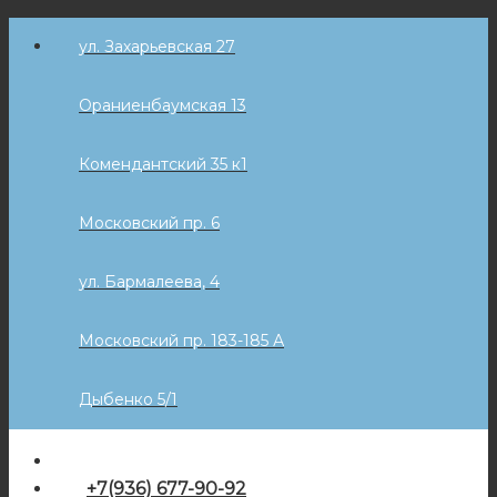
Skip
ул. Захарьевская 27
to
content
Ораниенбаумская 13
Комендантский 35 к1
Московский пр. 6
ул. Бармалеева, 4
Московский пр. 183-185 А
Дыбенко 5/1
+7(936) 677-90-92