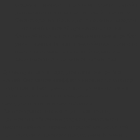
сохранять нечего — проще его удалить, чтобы
дать возможность вырасти новой пластине.
Физиотерапия. Речь идет о лечении лазером
— мощный световой луч направляют на
больной ноготь. Под действием света грибок
уничтожается. Может понадобиться один или
несколько сеансов лазерной терапии в
зависимости от степени онихомикоза.
Существует также народное лечение грибка
ногтей. Оно самое неэффективное, но до сих пор
популярное. Как правило, его применяют те же
люди, что склонны к проведению
самодиагностики и самолечения.
Распространенные методы — ванночки,
примочки с яблочным уксусом, чистотелом,
маслом чайного дерева, морской солью, содой,
прополисом и прочими продуктами. Конечно,