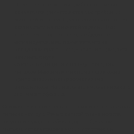
Признаки поражения грибков проходят
раньше, чем уничтожаются все грибки, их
мицелий и споры. Просто они пока не могут
развиваться из-за начатой терапии. Как
только вы ее прекратите, возбудитель
активируется, а вы пожалеете, что не
послушали врача — ведь лечение придется
начинать с нуля.
Отказ от медицины в пользу народных
методов. Максимум с их помощью можно
приостановить прогрессирование
онихомикоза. Но иногда это не дает никакого
значимого эффекта.
Снижает эффективность лечения и недостаточная
гигиена ног, рук. Речь о редкой смене носков,
отсутствии ухода за обувью, пренебрежение
мытьем, использование чужих полотенец и