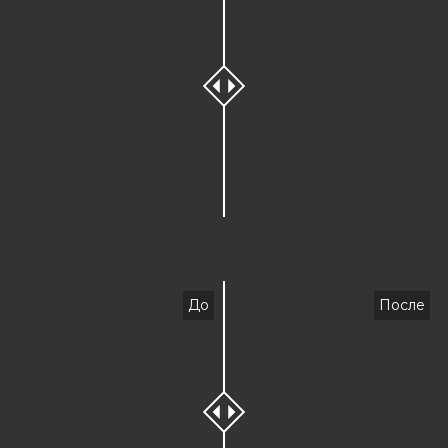
Лечение грибка ногтей
До
После