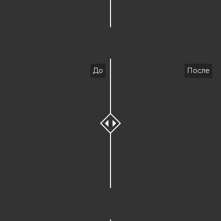
Мозоль стержневая
До
После
Медицинский маникюр