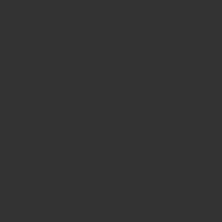
месяцев. Затем появляются первые признаки
онихомикоза — ногти становятся тусклыми,
шероховатыми. По мере разрастания мицелия
присоединяются другие симптомы — ногтевая
пластина становится рыхлой, ломкой. Она желтеет,
растрескивается, деформируется, крошится. Часто
пациенты отмечают сильный зуд, который не дает
покоя.
Что будет, если не лечить
грибок
Если онихомикоз не сильно беспокоит,
некоторые предпочитают его «не замечать». Они
считают, что это все лишь небольшой
косметический недостаток, который никак им не
навредит. И в этом самое страшное заблуждение,