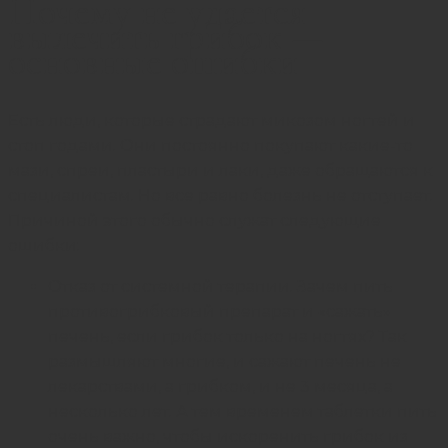
Почему не удается
вылечить грибок —
основные ошибки
Есть люди, которые страдают микозом ногтей и
стоп годами. Они постоянно покупают какие-то
мази, спреи, пластыри и лаки, даже обращаются к
специалистам. Но все равно болезнь не отступает.
Причиной этого обычно служат следующие
ошибки:
Отказ от системной терапии. Зачем пить
противогрибковый препарат и «сажать»
печень, если грибок только на ногтях? Так
размышляют многие, и сажают печень не
лекарствами, а грибком, и не 3 месяца, а
несколько лет. А тем временем таблетки пить
очень важно, чтобы искоренить грибок из