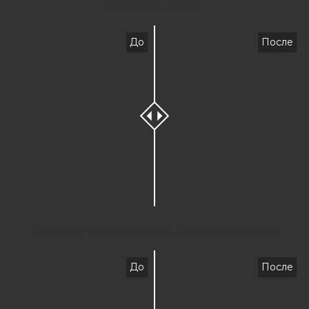
Вросший ноготь
До
После
Лечение онихорексиса, трещина на ногте
До
После