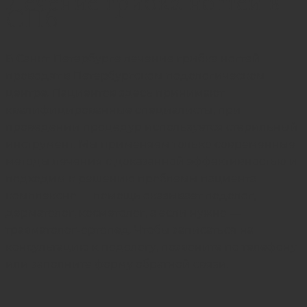
Лечение грибка ногтей в
СПб
В Санкт-Петербурге лечение грибка ногтей
проводят в Петербургском подологическом
центре. Пациентов здесь принимают
квалифицированные специалисты, при
проведении процедур используется стерильный
инструмент. Мы применяем только современные
методы лечения с доказанной эффективностью и
подходим к решению проблемы пациента
комплексно — помощь оказывает подолог,
дерматолог, косметолог, а если нужно —
травматолог-ортопед. Чтобы записаться на
консультацию к подологу, позвоните по телефону
или заполните форму обратной связи.