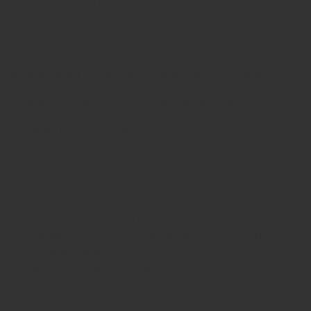
диагностики. Дополнительно он может посветить
лампой Вуда, сделать бактериальный посев или
провести другие процедуры, которые помогут
подтвердить онихомикоз и исключить другие
заболевания со схожей клинической картиной.
Современные методы лечения грибка ногтей:
Медикаментозная терапия. Наиболее
популярный и эффективный метод, который
дает наилучшие результаты. Но он помогает,
если только выполнять все назначения врача
на протяжении всего периода лечения.
Будьте готовы пить таблетки и использовать
мази долго — от 3 месяцев. Пропускать
прием нельзя.
Хирургическое вмешательство.
Радикальный метод. К нему прибегают, когда
ноготь практически полностью разрушен, и