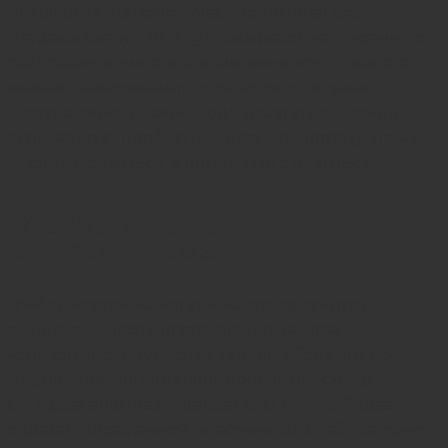
появления психологических комплексов.
Некрасивые ногти и зуд вызывают неуверенность,
раздражительность, стеснительность — все это
мешает налаживанию контактов с людьми.
Окружающие и сами будут избегать общения,
если заметят проблемы с ногтями, потому что не
захотят заразиться, а потом долго лечиться.
Методы лечения
онихомикоза
Грибок ногтей на ногах и на руках лечится
одинаково после постановки диагноза
«онихомикоз». Для определения болезни врач-
дерматолог или подолог проводит осмотр,
собирает анамнез и делает соскоб — забирает
образец пораженной пластины для лабораторной