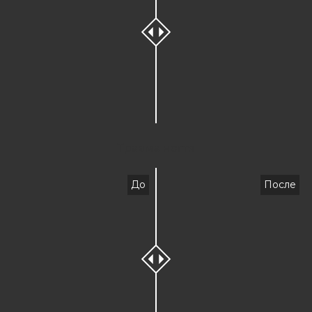
Травма ногтя
До
После