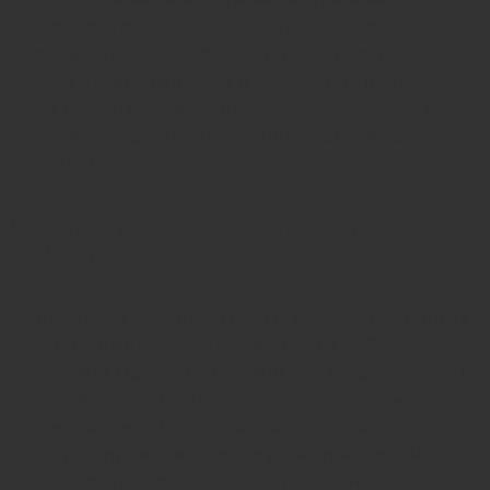
повторного развития инфекции, мерах ее
профилактики. Раскрываем главные ошибки в
борьбе с онихомикозом и объясняем, почему
одни методы реально помогают справиться с
болезнью, а другие дают лишь временное
облегчение.
Общая информация о
заболевании
Онихомикоз — одно из самых распространенных
заболеваний, которое наблюдается у 20%
населения. Причем у мужчин оно встречается в 1,5
раза чаще, потому что они предпочитают носить
обувь с закрытым носком — а это один из
факторов, провоцирующих развитие болезни.
Однако основной причиной появления