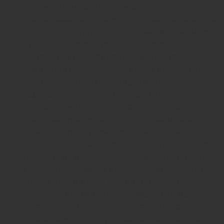
организма на всех уровнях.
Несистематическое использование лекарств
(пропуск таблеток, использования местных
средств). Частота приема таблеток и
нанесения мази определены после
длительных исследований. Ее необходимо
соблюдать, чтобы поддерживать
терапевтическую концентрацию
лекарственного средства в тканях. Как только
она окажется ниже, грибок снова начнет
преобладать и размножаться — этим вы
подставляете сами себя и увеличиваете срок
лечения на несколько недель, а то и месяцев.
Преждевременное прекращение терапии.
Через месяц после лечения показалось, что
ногти стали выглядеть лучше? Если не
осталось симптомов, пора заканчивать пить
препараты — и это решение тоже ошибка.