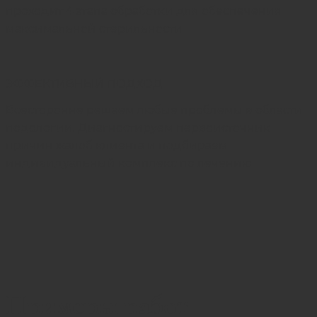
проходит 4 этапа обработки для обеспечения
максимальной стерильности
ЭФФЕКТИВНЫЙ ПОДХОД
Всесторонне решаем любые проблемы в области
подологии. Диагностируем первоисточник
причин жалоб клиента и подбираем
индивидуальный комплекс по лечению
Примеры работ