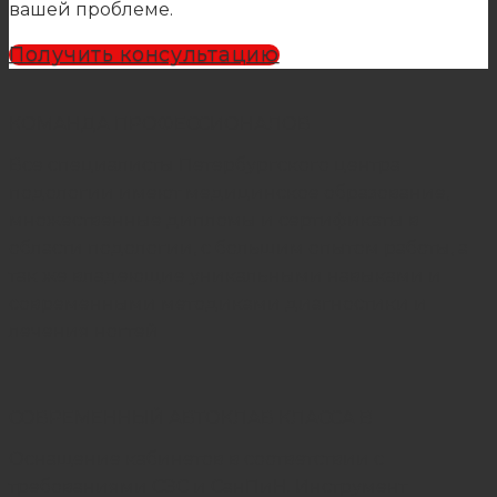
вашей проблеме.
Получить консультацию
КОМАНДА ПРОФЕССИОНАЛОВ
Все специалисты Петербургского центра
подологии имеют медицинское образование,
множественные дипломы и сертификаты в
области подологии, с большим опытом работы, а
так же владеющие уникальными навыками и
современными методиками диагностики и
лечения ногтей
СОВРЕМЕННЫЙ АВТОКЛАВ КЛАССА B
Оснащение кабинетов в соответствии с
требованиями СЭС и СанПиН. Инструмент