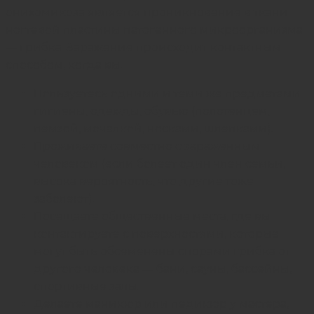
онихомикоза является проникновение в ткани
ногтевой пластины патогенного микроорганизма
— грибка. Заражение происходит контактным
способом, когда вы:
Пользуетесь одними и теми же предметами
гигиены, одежды, обувью (полотенцем,
пемзой, мочалкой, носками, шлепками).
Проживаете совместно с зараженным
человеком (если болеет один член семьи,
высока вероятность, что другие тоже
заболеют).
Посещаете общественные места, где вы
контактируете с поверхностями, которые
могут быть обсеменены спорами грибка от
другого человека — бани, сауны, бассейны,
спортивные залы.
Делаете маникюр или педикюр у мастера,