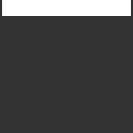
Главная
»
Статьи
»
Эффективные методы лечения
грибка ногтей: что выбрать
Эффективные методы
лечения грибка ногтей:
что выбрать
Онихомикоз, или грибок ногтей — настолько
старая проблема человечества, что против нее
придуманы сотни народных рецептов,
разработаны десятки схем лечения в медицине.
При этом болезнь возникает снова и снова. В этой
статье рассказываем все о грибке ногтей —
способах лечения заболевания, причинах