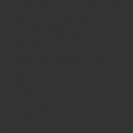
он ровно столько, сколько времени отрастет
здоровый ноготь (не менее 3 месяцев на
руках, на ногах — до полугода).
Самые распространенные ошибки в лечении
— самолечение, излишняя любовь к
народным методам, пренебрежение
рекомендациями врача (пропуск приема
лекарств, преждевременное прекращение
терапии, потому что «симптомов больше
нет»).
После излечения грибок может появиться
снова, так как иммунитета к нему не
вырабатывается.
Чтобы исключить повторное развитие
онихомикоза, важно соблюдать
профилактику и укреплять иммунитет.