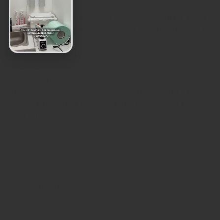
Лечение будет еще более результативным, если
удалить разрушенные грибком участки ногтей и
кожи, которые служат источником
самозаражения. Делать обработку лучше после
предварительного распаривания в воде с
помощью пемзы, маникюрных ножниц и
специальных кусачек. И только после этого можно
обсушить кожные покровы, ногти, а потом нанести
крем или мазь.
Внимание!
Так как некоторые виды грибков
развили резистентность к лекарственным
веществам, врач может провести исследование
для определения устойчивости инфекции к
разным препаратам. Тогда станет известно, какое
средство лучшее в конкретном случае.