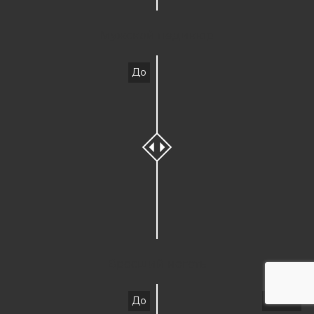
Мужской педикюр
До
Вросший ноготь
До
После