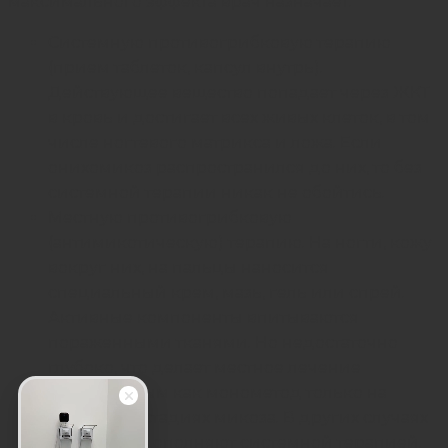
максимального эффекта врач назначает:
Системную противогрибковую терапию
(прием таблеток, капсул внутрь).
Действующее вещество попадает через ЖКТ
в кровь и достигает всех живых клеток, в том
числе ногтевого матрикса и ложа. Если
онихомикоз распространился до них, то без
системной терапии никак не обойтись.
Местную противогрибковую
(антимикотическую) терапию. На ногти, кожу
вокруг них, на пальцы наносится
специальный крем, мазь, гель или спрей.
Активные компоненты впитываются
пораженными тканями. Но недостаточно
глубоко, что делает местное лечение
эффективным как монометод только на
начальных стадиях микоза. В других случаях
его всегда дополняют системной терапией.