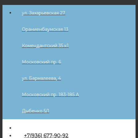
Skip
ул. Захарьевская 27
to
content
Ораниенбаумская 13
Комендантский 35 к1
Московский пр. 6
ул. Бармалеева, 4
Московский пр. 183-185 А
Дыбенко 5/1
+7(936) 677-90-92