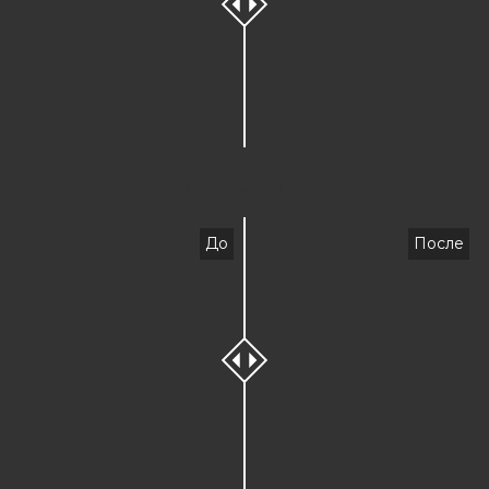
Травма ногтя
До
После