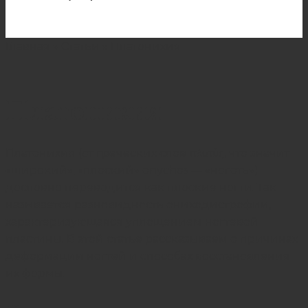
Главная
»
Статьи
»
Платонихия
Платонихия
Платонихия (от греческих слов πλατύς, что значит
«широкий», «плоский» onychos — «ноготь»)
дословно переводится как плоские ногти. Так
называется разновидность ониходистрофии,
характеризующаяся уплощением ногтевой
пластины. В этой статье рассказываем о причинах
деформации ногтей и способах восстановления
их формы.