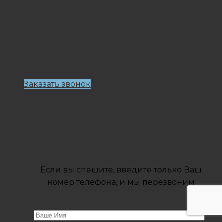
Лечение грибка ногтей
Лечение вросшего ногтя
Все услуги
Специалисты
Цены
Контакты
Заказать звонок
ЗАКАЖИТЕ ЗВОНОК
Если вы спешите, введите только Ваш
номер телефона, и мы перезвоним