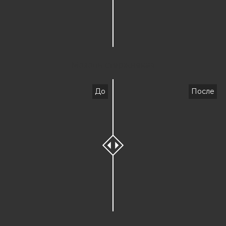
Мозоль стержневая
До
После