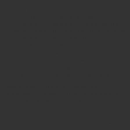
Парафинотерапия. Такая терапия помогает
восстановить структуру и напитать кожу,
ногти питательными веществами.
Установка скоб, моделирующих форму ногтя.
Их используют не только при онихокриптозе
(врастании ногтевой пластины), но и при
уплощенной форме ногтя.Такой метод
коррекции называется ортониксией.
Нанесение на кожу вокруг ногтей и их
основания питательных кремов, мазей, масел.
В их состав должны входить витамины А, С, Е.
Лечение часто дополняют коррекцией
косметического дефекта с помощью маникюра и
педикюра. Специалист придает
деформированному ногтю выпуклую форму
искусственно. В этом случае оптимально
придавать ему овальную или миндалевидную