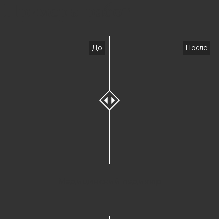
Примеры работ
До
После
Медицинский педикюр