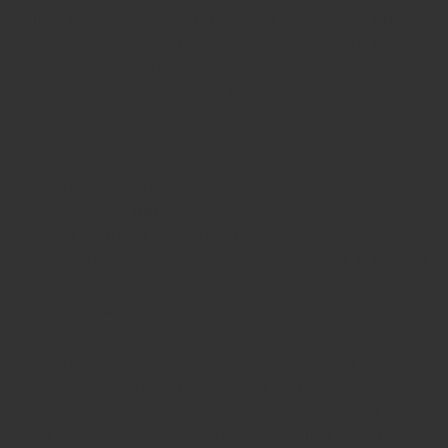
Если у вас от природы плоские ногти, или они
такими стали в процессе жизни, и вам это мешает,
обратитесь к специалистам Петербургского
подологического центра. Вот почему стоит
посетить нашу клинику:
Пациентов принимают квалифицированные
специалисты, стаж работы которых составляет
от 2 до 29 лет.
Мы решаем проблемы пациента,
обеспечивая комплексный подход. Изучаем
каждый случай всесторонне и помогаем
установить точные причины деформации
ногтей на ногах и руках.
С пациентом работают специалисты
нескольких направлений — подологи,
дерматологи, ортопеды и косметологи.
Проводим диагностику, лечение, даем