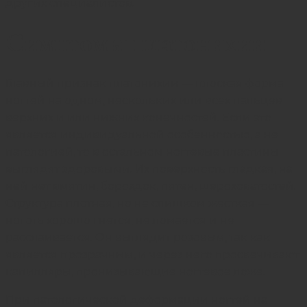
других специалистов.
Симптомы платонихии
Главный признак платонихии — плоская форма
ногтей на одном, нескольких или всех пальцев
верхних и или нижних конечностей. Если это
является индивидуальной особенностью, а не
патологией, то в остальном ногтевые пластины
выглядят здоровыми. Их поверхность гладкая, на
ней нет вмятин, бороздок, пятен, шероховатостей.
Структура плотная, но не слишком жесткая —
ноготь хорошо гнется, не ломается и не
расслаивается. Он выглядит розовым, так как
является прозрачным, и через него просвечивают
капилляры, пронизывающие ногтевое ложе.
При патологической деформации ногтей на