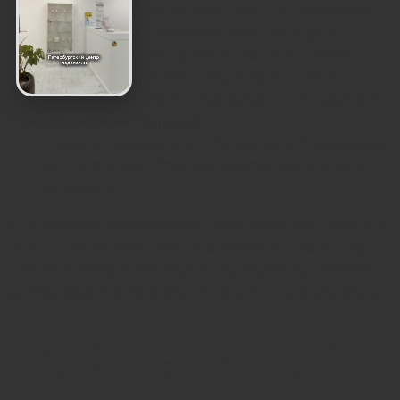
Питайтесь сбалансированно — включите в
рацион нежирное мясо, морепродукты,
орехи и семена, крупы и злаки, овощи и
фрукты, зелень, молочную продукцию.
Ведите активный образ жизни и откажитесь
от вредных привычек.
С бытовой химией и другими агрессивными
средствами работайте, используя защитные
перчатки.
Большое влияние на состояние ногтей оказывает
уход за ними. Если делаете маникюр, педикюр,
лучше посещать мастера в сертифицированном
салоне красоты или медицинского специалиста.
Помощь при платонихии
в Санкт-Петербурге