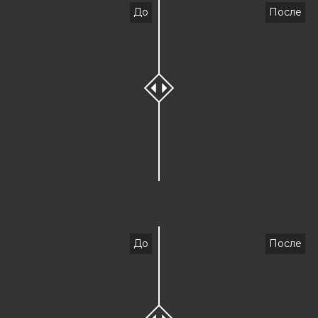
До
После
Лечение грибка ногтей
До
После