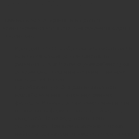
Виды платонихии
В зависимости от времени и причин
возникновения выделяют две основные формы
платонихии:
Врожденную. Она обусловлена генетически
или является следствием аномалии
развития плода. В этом случае ребенок уже
рождается с плоскими ногтями — на всех
пальцах рук и стоп.
Приобретенную. Она развивается при
воздействии внешних и внутренних
факторов. Изначально человек имеет ногти
нормальные формы — вытянутой вдоль,
выпуклой. Но по ряду причин они
уплощаются. При этом платонихия может
наблюдаться на одном, нескольких или всех