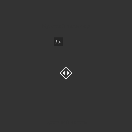
Мужской педикюр
До
Вросший ноготь