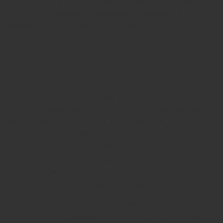
длительном ношении искусственных покрытий,
которые оказывают чрезмерное давление на
пластину и нарушают ее трофику (питание).
Платонихия — норма или
патология?
Платонихия ногтей может быть как
индивидуальной особенностью организма, так и
патологией. Все зависит от причин ее
возникновения. Так, если ребенок родился с
плоскими ногтевыми пластинами, и это не
связано с аномалиями развития плода, не
сопровождается синдромальными патологиями,
платонихия является вариантом нормы.
Если ноготь стал плоским, а раньше был
выпуклым, это говорит о патологической форме