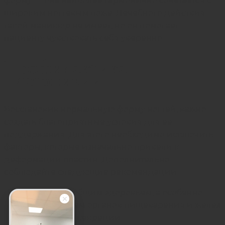
форму — она наиболее гармонично сочетается с
широким ногтевым ложе. Лечебного действия
такой маникюр не имеет, но он помогает
пациенту чувствовать себя уверенно.
Профилактика
платонихии
Восстановив нормальную форму ногтей, важно
создать благоприятные условия для ее
поддержания. Для этого необходимо исключить
факторы, которые изначально привели к
деформации пластин. Дополнительно
соблюдайте следующие рекомендации:
Следите за общим здоровьем, а особенно —
за состоянием органов пищеварения и желез
внутренней секреции.