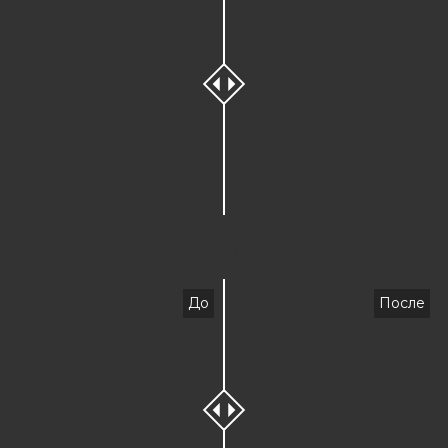
Травма ногтя
До
После