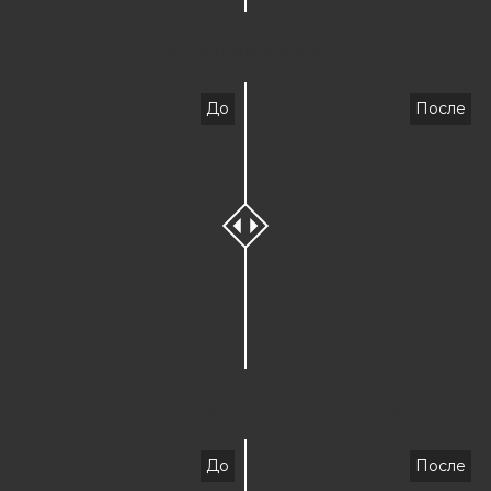
Вросший ноготь
До
После
Лечение онихорексиса, трещина на ногте
До
После