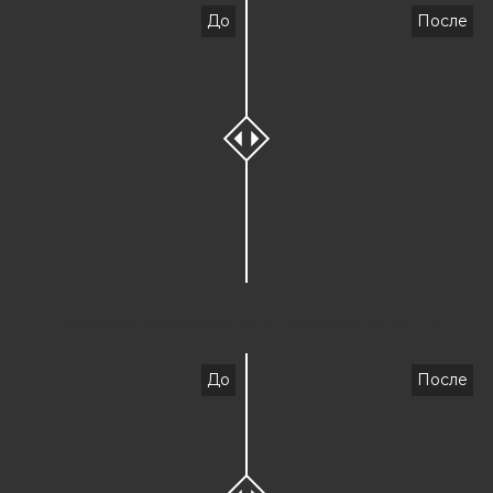
До
После
Лечение онихорексиса, трещина на ногте
До
После