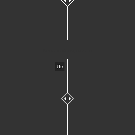
Мужской педикюр
До