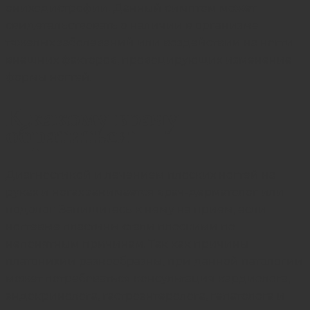
ониходистрофии. Данный симптом может
свидетельствовать о наличии в организме
тяжелых заболеваний или воздействии на ногти
внешних факторов, провоцирующих изменение
формы ногтей.
К какому врачу
обратиться
Диагностикой и лечением плоских ногтей на
руках и ногах занимается врач-дерматолог или
подолог
. Запишитесь к нему на прием, если
ногтевые пластины стали плоскими по
непонятным причинам. Так как причины
платонихии разнообразны, при данной патологии
может потребоваться консультация кардиолога,
эндокринолога, гастроэнтеролога, гепатолога и