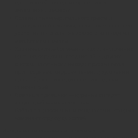
организме белков, минеральных и
витаминных веществ.
Болезни пищеварительного тракта и
эндокринной системы, влияющие на степень
усвоения питательных веществ из пищи или
метаболизм в целом.
Хронические заболевания кожи, внутренних
органов, сердечно-сосудистой и других
систем. Платонихия нередко развивается
при псориазе, циррозе печени, ухудшении
кровообращения в дистальных отделах
конечностей.
Вредные привычки — курение сигарет,
злоупотребление алкоголем.
Работа с агрессивными веществами, которые
изменяют структуру ногтей.
Иногда ногти становятся плоскими при