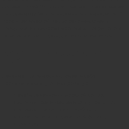
состава ногтей. Это исследование покажет, хватает
ли организму белков, витаминов и минералов. С
профилактической целью рекомендованы
консультации гастроэнтеролога, эндокринолога,
терапевта и некоторых других специалистов.
Лечение и коррекция
ногтей
Лечение платонихии включает в себя
проведение следующих процедур:
Лечебные ванночки морской солью,
настоями трав и маслами.Они укрепляют
ногтевые пластины и способствует
восстановлению нормальной формы,
структуры..