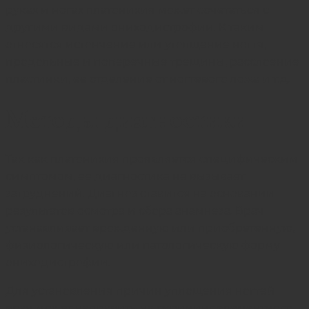
руках и ногах платонихия может сочетаться с
другими видами ониходистрофии. К таким
относятся истончение или утолщение ногтя,
продольные и поперечные трещины, расслоение
пластинки, ее отделение от ногтевого ложа и т.д.
Методы диагностики
Так как платонихия проявляется специфическим
симптомом, ее диагностика не вызывает
затруднений. Диагноз ставится на основании
результатов осмотра и сбора анамнеза. Врач
устанавливает врожденную или приобретенную,
физиологическую или патологическую форму
ониходистрофии.
Для установления причин уплощения ногтей
врач может направить на скрининг элементного