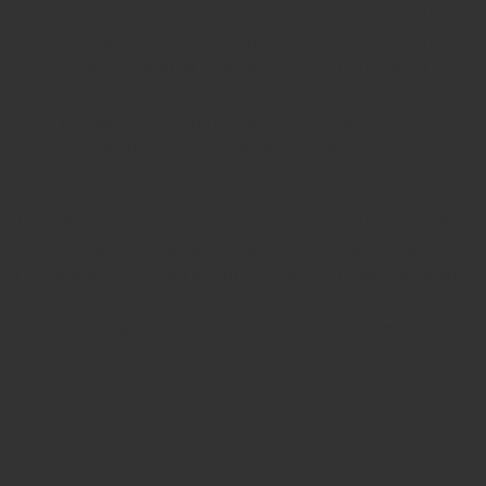
рекомендации по профилактике, выполняем
уход за кожей и ногтями кистей рук, стоп.
О работе наших специалистов пациенты
оставляют положительные отзывы.
При работе используем инструменты,
прошедшие 4-ступенчатую стерилизацию в
современном автоклаве.
Для записи на прием позвоните по телефону или
оставьте заявку на сайте онлайн, указав свое имя
и оптимальное для звонка время в комментарии.
Тогда мы скоро перезвоним, дадим ответы на
возникшие вопросы и запишем к подологу на
удобное для вас время.