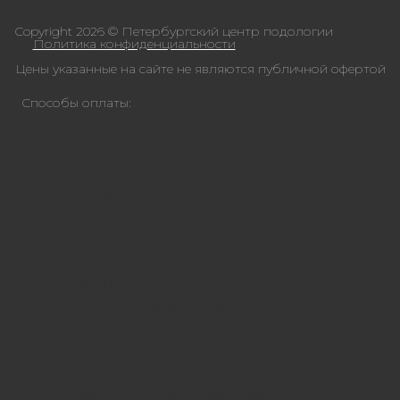
Copyright 2026 © Петербургский центр подологии
Политика конфиденциальности
Цены указанные на сайте не являются публичной офертой
Способы оплаты:
Главная
О нас
О нас
Статьи
Интервью
Отзывы
Акции
Подарочный сертификат
Вакансии
Услуги
Медицинский педикюр
Медицинский маникюр