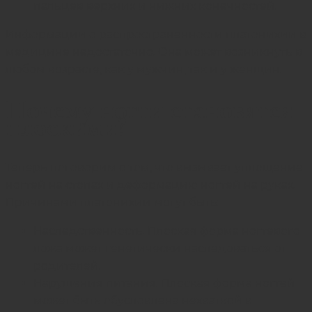
пальцев верхних и нижних конечностей.
Информации о распространенности платонихии в
медицине недостаточно. Она может возникнуть в
любом возрасте, как у мужчин, так и у женщин.
Почему ногти становятся
плоскими?
Теперь поговорим о том, что вызывает уплощение
ногтей на стопах и деформацию ногтей на руках.
Причинами платонихии могут быть:
Наследственность. Плоская форма ногтевого
ложа может генетически наследоваться от
родителей.
Нарушения питания. Плоская форма ногтей
может быть обусловлена нехваткой в