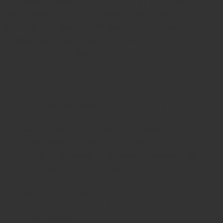
полотенца, тапочки, коврики, маникюрные
инструменты. Но попадание грибка на кожу еще
не равно болезни. Здоровый эпидермис с
нормальной кислотностью неплохо
сопротивляется. Сложности начинаются там, где
защита ослаблена.
Риск заражения повышают:
повышенная потливость и тесная, плохо
проветриваемая обувь;
микротравмы, трещины и
мозоли
на стопах;
сахарный диабет и нарушения
кровообращения в нижних конечностях;
венозная недостаточность и варикозное
расширение вен;
сниженный иммунитет, в том числе при ВИЧ
и приеме некоторых лекарственных
препаратов;