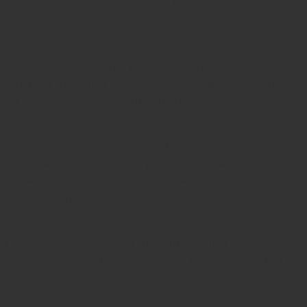
почему нельзя бросать
курс
Микоз кожи лечится в среднем от двух до
четырех недель, грибок ногтей – месяцами, пока
не отрастет здоровая пластина.
Главная ошибка – бросить лечение, как только
исчезли зуд и шелушение. Внешнее улучшение
наступает раньше, чем грибок погибает
полностью, и недолеченная инфекция
возвращается, нередко уже устойчивой к
препарату.
Поэтому курс доводят до конца и при
необходимости подтверждают выздоровление
повторным анализом.