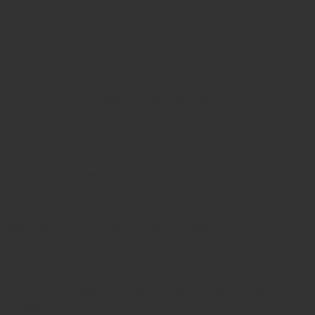
Передается ли грибок через чужую обувь?
Да, это один из частых путей заражения. В чужой
обуви остаются чешуйки кожи со спорами грибка.
По той же причине не стоит мерить обувь на
босую ногу в магазине без следка.
Влияет ли иммунитет на риск заражения и
рецидива?
Влияет. Сниженный иммунитет, сахарный диабет
и нарушения кровообращения облегчают грибку
проникновение и повышают вероятность
рецидива. Поэтому при хронических
заболеваниях профилактике уделяют особое
внимание.
Можно ли носить закрытую обувь во время
лечения?