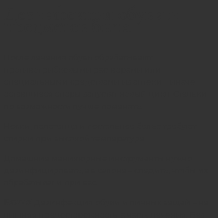
Дезинфекция обуви и
предметов быта
После лечения обувь обрабатывают
противогрибковыми растворами или
специальными средствами из аптеки – иначе
оставшиеся споры запустят новый цикл. Стельки
по возможности лучше поменять.
Носки, полотенца и постельное белье требуют
стирки при высокой температуре.
Домашние маникюрные инструменты нужно
дезинфицировать, а в салоне – следить, чтобы их
обрабатывали при вас.
Важно!
Дезинфекция обуви и личных вещей – не
лишняя предосторожность, а часть лечения. Без