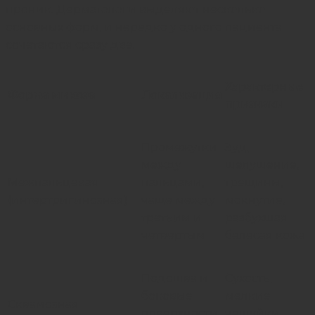
проник. Дерматологи выделяют несколько
основных форм, и нередко у одного пациента
сочетаются сразу две.
Характерные
Форма микоза
Локализация
признаки
Промежутки
Зуд,
между
шелушение,
Межпальцевая
пальцами,
трещины,
(интертригинозная)
чаще между
мокнутие,
третьим и
разбухшая
четвертым
белесая кожа
Подошва и
Сухость,
боковые
мелкие
Сквамозная
поверхности
чешуйки,