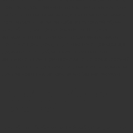
пришел с утолщенными пожелтевшими ногтями
на больших пальцах: за пару лет пластина начала
крошиться, и летом он избегал открытой обуви.
Соскоб подтвердил онихомикоз. Подолог
аппаратным методом снял пораженную часть
ногтя и открыл доступ для местного препарата, а
дерматолог подобрал схему с системным
антимикотиком. Примерно за год отрос здоровый
ноготь, и к следующему лету пациент впервые за
долгое время надел сандалии без неловкости.
Соскоб на грибок: как
проводится и что
показывает
Соскоб – это безболезненный забор чешуек кожи