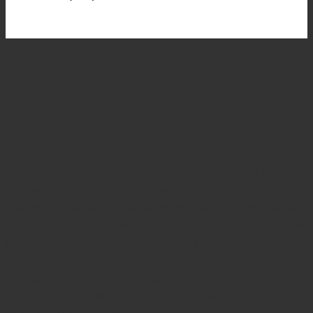
Главная
»
Статьи
»
Грибок стопы
Грибок стопы
Зуд между пальцами, шелушение по краю
подошвы, ноготь, который вдруг помутнел и стал
толще, – с этого обычно начинается грибок стопы.
Сам он почти никогда не проходит: грибок живет
в верхних слоях кожи и ногтя, питается кератином
и постепенно захватывает новые участки. Чем
раньше получится отличить микоз от обычной
сухости и понять, что делать дальше, тем короче
будет лечение и тем меньше риска передать
инфекцию близким.