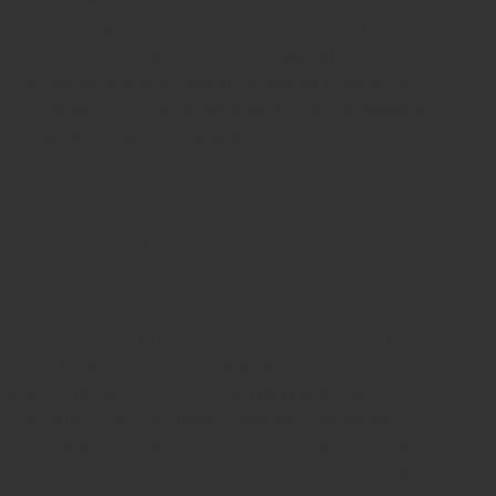
распространяется на здоровую кожу, переходит
на ногтевые пластины и открывает дорогу
бактериальной инфекции через трещины.
Запущенный микоз мешает ходить и заметно
снижает качество жизни.
Возбудители микоза
стопы: дерматофиты,
дрожжи, плесень
Чаще всего стопы поражают дерматофиты –
группа грибов, которые живут за счет кератина
кожи, ногтей и волос. На них приходится
большинство случаев. Реже встречаются
дрожжеподобные грибы рода Candida: они
активнее селятся в складках и межпальцевых