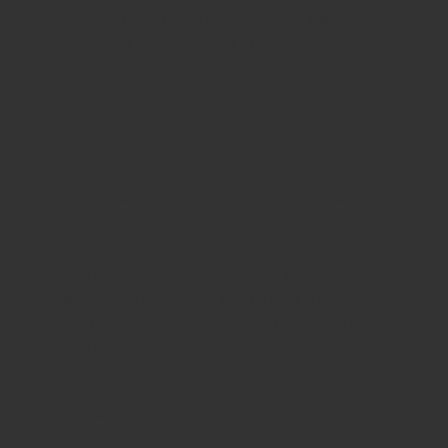
нее даже полный курс препаратов нередко
заканчивается рецидивом микоза.
Как вести себя в бассейне,
сауне, спортзале
Бассейны, бани, сауны и спортивные залы – места,
где грибок передается чаще всего. Здесь нельзя
ходить босиком: в раздевалке, душевых и у воды
нужно использовать резиновые сланцы. После
посещения обязательно вымыть и насухо
вытереть ноги. Чужой обувью, полотенцами и
ковриками пользоваться нельзя.
Если кожа стоп склонна к потливости, помогают
подсушивающие средства и сменные носки.