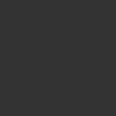
или частиц ногтя с пораженного участка.
Материал исследуют под микроскопом, чтобы
подтвердить наличие грибка, а при посеве
определяют его вид и чувствительность к
препаратам.
Микроскопия дает быстрый ответ, посев занимает
больше времени, но позволяет точно подобрать
терапию. Без такого анализа лечение во многом
идет вслепую.
Как не заразиться снова:
профилактика рецидивов
Вылечить грибок – половина дела. Вторая
половина – не дать ему вернуться, ведь споры
долго сохраняются в обуви и на предметах быта.