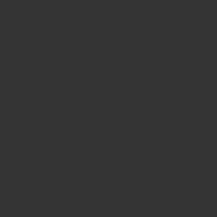
полностью, мешает ходить и цепляется за обувь.
Изменение даже одного-двух ногтей без боли
требует внимания: грибок легко переходит с
ногтя на кожу и на здоровые ногти соседних
пальцев, поэтому очаг со временем только растет.
Как отличить грибок от
других заболеваний
Похожие симптомы дают экзема, псориаз и
контактный дерматит – шелушение, покраснение
и зуд бывают при каждом из этих состояний.
Лечатся они по-разному, и противогрибковые
средства при экземе или псориазе бесполезны.
Подтвердить диагноз можно только лабораторно,
но ориентировочно различить заболевания