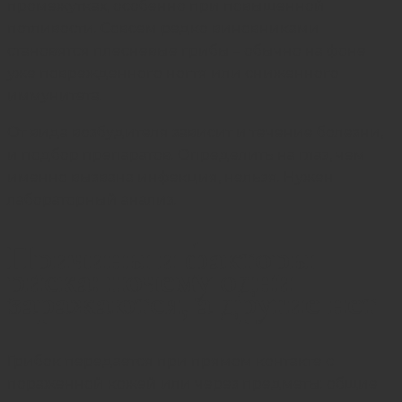
промежутках, особенно при повышенной
потливости. Совсем редко виновниками
становятся плесневые грибы – обычно на фоне
уже поврежденного ногтя или сниженного
иммунитета.
От вида возбудителя зависит и течение болезни,
и подбор препаратов. Определить на глаз, чем
именно вызвана инфекция, нельзя. Нужен
лабораторный анализ.
Причины и факторы
риска: почему одни
заражаются, а другие нет
Грибок передается при прямом контакте с
пораженной кожей или через предметы: общие