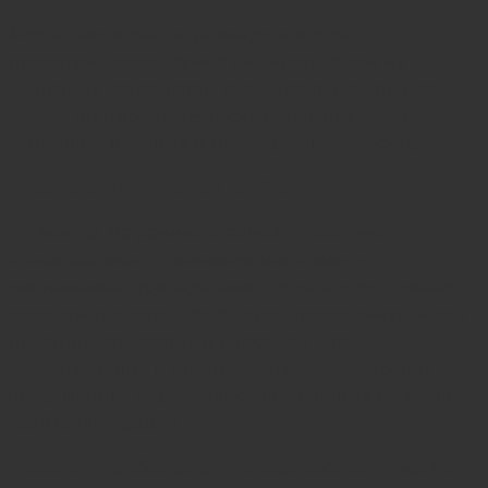
Можно, если она по размеру и хорошо
проветривается. Лучше выбирать обувь из
дышащих материалов, ежедневно менять носки и
давать ей просыхать. Тесная, влажная обувь
замедляет лечение и поддерживает рост грибка.
Удаляют ли ноготь при грибке?
Не всегда. На ранних стадиях достаточно
консервативного лечения местными и
системными препаратами. Когда ноготь сильно
утолщен,
подолог
может снять пораженную часть
пластины аппаратным способом – это
безболезненно и открывает лекарству доступ к
ложу. Полное хирургическое удаление сегодня
применяют редко.
Может ли грибок со стопы распространиться на