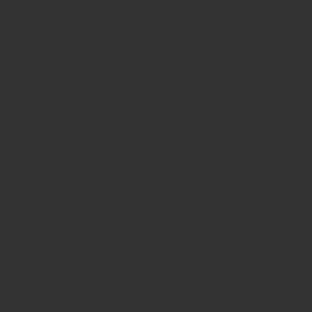
Риски самолечения: когда
аптечные средства вредят
Аптечные мази помогают, если диагноз верный.
Но под грибок маскируются экзема, псориаз и
дерматит, и противогрибковый крем при них
только смажет картину.
Бесконтрольная смена препаратов и
недолеченные курсы приводят к устойчивости
грибка. А если параллельно идет бактериальное
воспаление, противогрибковое средство с ним не
справится.
Народные средства: что
работает, что нет