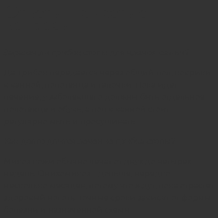
Ответы на частые
вопросы
Заразен ли грибок стопы для членов семьи?
Да. Грибок передается через общий пол, коврики
в ванной, полотенца и тапочки. Пока идет
лечение, у заболевшего должны быть отдельное
полотенце и обувь, а пол в ванной стоит
регулярно мыть и просушивать.
Как долго длится лечение грибка стопы?
Микоз кожи обычно лечат от двух до четырех
недель. Онихомикоз – дольше, нередко
несколько месяцев, потому что ждут, пока отрастет
здоровый ноготь. Точные сроки зависят от формы
болезни и назначенной схемы.