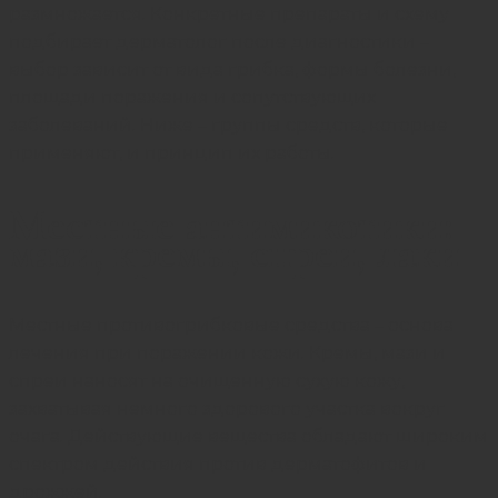
размножается. Конкретные препараты и схему
подбирает дерматолог после диагностики –
выбор зависит от вида грибка, формы болезни,
площади поражения и сопутствующих
заболеваний. Ниже – группы средств, которые
применяют, и принцип их работы.
Местные антимикотики:
мази, кремы, спреи, лаки
Местные противогрибковые средства – основа
лечения при поражении кожи. Кремы, мази и
спреи наносят на очищенную сухую кожу,
захватывая немного здорового участка вокруг
очага. Действующие вещества обладают широким
спектром действия против дерматофитов и
дрожжей.