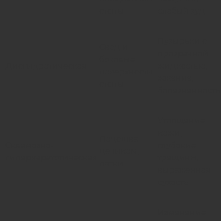
стопы
слабый зуд
Пузырьки с
Свод и
прозрачной
боковые
Дисгидротическая
жидкостью,
поверхности
жжение,
стопы
болезненность
Утолщение
кожи,
Подошва
Сквамозно-
глубокие
целиком,
гиперкератотическая
трещины,
пятки
выраженная
сухость
Изменение