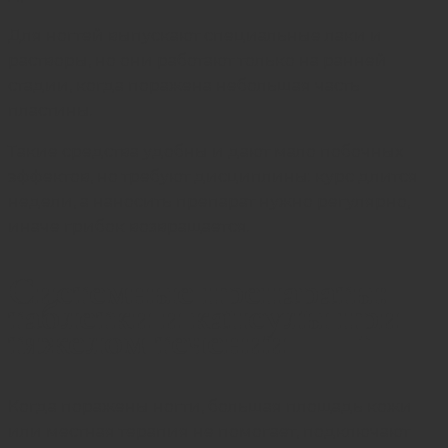
Для ногтей выпускают специальные лаки и
растворы, но они работают только на ранней
стадии, когда поражена небольшая часть
пластины.
Такие средства удобны и дают мало побочных
эффектов, но требуют дисциплины: курс длится
недели, а наносить препарат нужно регулярно,
иначе грибок возвращается.
Системные препараты:
таблетки и капсулы при
тяжелом течении
Когда поражены ногти, большая площадь кожи
или местная терапия не помогает, подключают