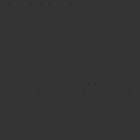
распространяется дальше.
Симптомы поражения
кожи: зуд, шелушение,
трещины, пузыри
Грибок кожи чаще всего начинается с
межпальцевых промежутков. Кожа там краснеет,
чешется, появляется мелкое шелушение. Со
временем зуд усиливается, кожа разбухает и
трескается, иногда возникает неприятный запах.
На подошве и боковых поверхностях стопы
образуются сухие чешуйки и трещины на пятках.
При дисгидротической форме высыпают мелкие
пузырьки с прозрачной жидкостью – они
лопаются, оставляя болезненные эрозии.