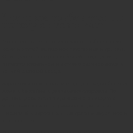
Что такое грибок стопы и
почему он возникает
Микоз стопы – это инфекционное заболевание
кожи и ногтей, вызванное патогенными грибами.
Они проникают в роговой слой эпидермиса,
питаются кератином и активно размножаются в
теплой влажной среде.
Заразиться можно почти везде, где ходят босиком:
дома, в бассейне, в раздевалке спортзала. По
данным дерматологов, микозы стоп входят в
число самых распространенных грибковых
инфекций у взрослых, и с возрастом вероятность
только растет.
Для жизни
грибок
не опасен. Но без лечения он