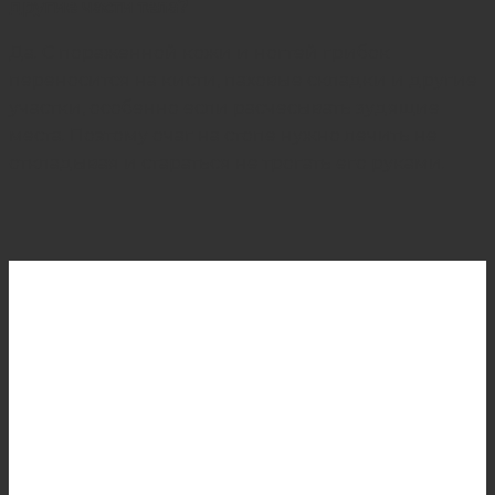
другие части тела?
Да. С пораженной кожи и ногтей грибок
переносится на кисти, паховые складки и другие
участки, особенно если расчесывать зудящие
места. Поэтому очаг на стопе нужно лечить не
откладывая и стараться не трогать его руками.