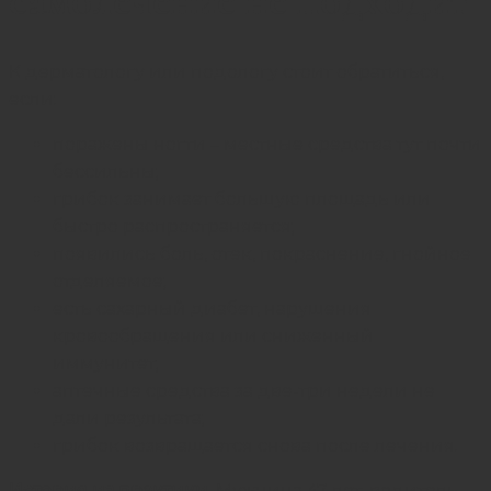
К дерматологу или подологу стоит обратиться,
если:
поражены ногти – местные средства тут почти
бессильны;
грибок занимает большую площадь или
быстро распространяется;
появились боль, отек, покраснение, гнойное
отделяемое;
есть сахарный диабет, нарушения
кровообращения или сниженный
иммунитет;
аптечные средства за две-три недели не
дали результата;
грибок возвращается снова после лечения.
История из практики
. Мужчина 47 лет, водитель,