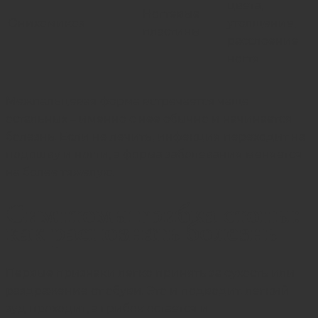
цвета,
Ногтевые
Онихомикоз
утолщение,
пластины
расслоение
ногтя
Межпальцевая форма встречается чаще
остальных – именно с нее обычно и начинается
болезнь. Если не лечить, инфекция переходит на
подошву и ногти, а форма заболевания меняется
на более тяжелую.
Симптомы грибка стопы:
как распознать болезнь
Первые признаки легко принять за сухость или
раздражение от обуви. Это и подводит: легкий
зуд проходит, а грибок остается и