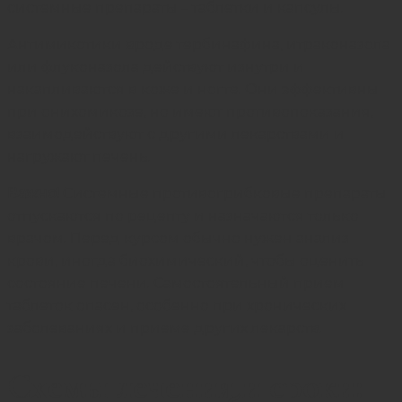
системные препараты – таблетки и капсулы.
Антимикотики вроде тербинафина, итраконазола
или флуконазола действуют изнутри и
накапливаются в коже и ногте. Они эффективны
при онихомикозе, но имеют противопоказания,
взаимодействуют с другими лекарствами и
нагружают печень.
Важно!
Системные противогрибковые препараты
отпускаются по рецепту и назначаются только
врачом. Перед курсом обычно нужен анализ
крови, иногда биохимический, чтобы оценить
состояние печени. Самостоятельный прием
таблеток опасен, особенно при хронических
заболеваниях и приеме других лекарств.
Схемы лечения и сроки: