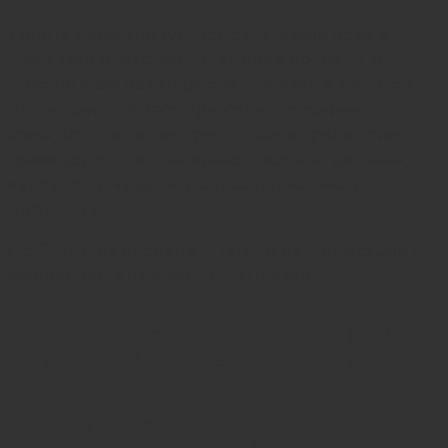
Теплые ванночки для ног размягчают кожу и
облегчают нанесение лечебного крема – как
вспомогательная мера они уместны. А вот уксус,
йод и крепкие растворы соды, которыми
советуют прижигать грибок, чаще вредят: они
травмируют кожу, вызывают ожоги и трещины,
через которые проникает бактериальная
инфекция.
Возбудителя народные методы не уничтожают и
полноценное лечение не заменяют.
Когда нужен врач и как
проходит диагностика
Признаки того, что
самолечение не подходит