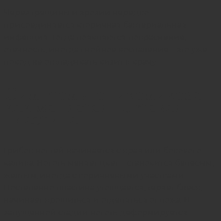
Через трещины и эрозии нередко
присоединяется вторичная бактериальная
инфекция. Тогда появляются покраснение,
отечность, иногда гнойное воспаление – это уже
повод не откладывать визит к врачу.
Симптомы онихомикоза:
как меняется ногтевая
пластина
Грибок ногтей начинается с края или бокового
валика. Ноготь меняет цвет – становится белесым,
желтым, иногда с коричневыми участками.
Постепенно пластина утолщается, теряет блеск,
начинает крошиться и отделяться от ложа. В
запущенной стадии ноготь деформируется