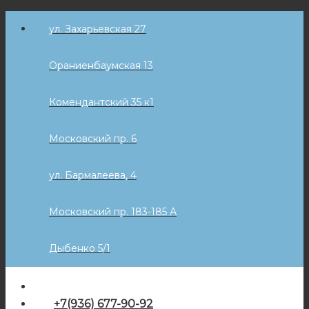
Skip
ул. Захарьевская 27
to
content
Ораниенбаумская 13
Комендантский 35 к1
Московский пр. 6
ул. Бармалеева, 4
Московский пр. 183-185 А
Дыбенко 5/1
+7(936) 677-90-92