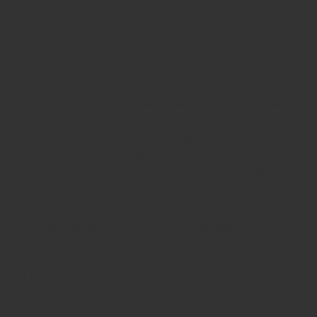
Правила гигиены стоп и
обуви
Ноги моют ежедневно и тщательно вытирают,
особенно между пальцами – влага в складках
создает грибку благоприятную среду.
Носки из натуральных тканей меняют
каждый день, при потливости чаще.
Обувь подбирают по размеру, дают ей
просохнуть и проветриться, а в гостях и дома
пользуются личными тапочками.
Полотенце для ног лучше держать
отдельным.
Эти простые привычки заметно снижают риск
повторного заражения.