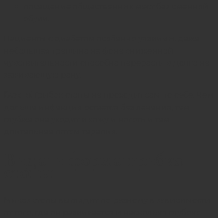
посещение общественных мест без сменной
обуви.
Пациенты с диабетом особенно уязвимы: даже
небольшая трещина на фоне сниженной
чувствительности способна перерасти в долго не
заживающую рану.
Важно!
Грибок стопы не проходит сам по себе. Чем
дольше инфекция остается без лечения, тем
глубже она уходит в кожу и ноготь и тем
длительнее потом терапия.
Виды и формы грибка
стопы
Микоз стопы выглядит по-разному в зависимости
от того, где он развивается и насколько глубоко