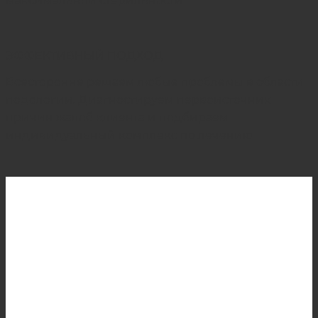
максимальной стерильности
ЭФФЕКТИВНЫЙ ПОДХОД
Всесторонне решаем любые проблемы в области
подологии. Диагностируем первоисточник
причин жалоб клиента и подбираем
индивидуальный комплекс по лечению