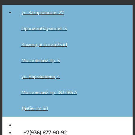
Skip
ул. Захарьевская 27
to
content
Ораниенбаумская 13
Комендантский 35 к1
Московский пр. 6
ул. Бармалеева, 4
Московский пр. 183-185 А
Дыбенко 5/1
+7(936) 677-90-92