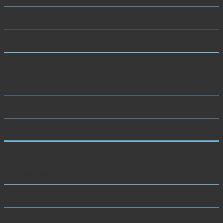
60 мин
8000 руб.
Коррекция ортопедических стелек,
изготовленных в нашем центре
45 мин
2500 руб
Коррекция стелек, изготовленных в другой
клинике
45 мин
3500 руб.