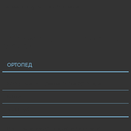
Параартикулярная блокада
Стоимость изготовления
стелек
ОРТОПЕД
Консультация травматолога-ортопеда
60 мин
3500 руб.
Изготовление ортопедических стелек