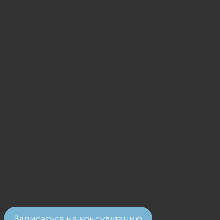
Своим пациентам мы даем гарантию на результат.
Многолетний опыт наших специалистов,
регулярное повышение квалификации и
технологии зарубежных коллег позволяют
гарантировать успешное решение любых
проблем стоп и ногтей. Сотрудничество подолога
с дерматологом, ортопедом, хирургом
обеспечивает комплексный подход к вашей
проблеме.
Записаться на консультацию