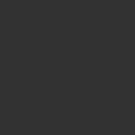
Консультация травматолога-ортопеда