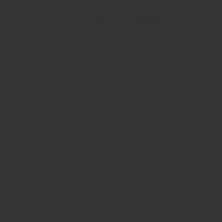
Кинезио-терапия и кинезиология