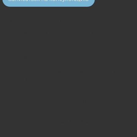
КОМАНДА ПРОФЕССИОНАЛОВ
Все специалисты Петербургского центра
подологии имеют медицинское образование,
множественные дипломы и сертификаты в
области подологии, с большим опытом работы, а
так же владеющие уникальными навыками и
современными методиками диагностики и
лечения ногтей
СОВРЕМЕННЫЙ АВТОКЛАВ КЛАССА B
Оснащение кабинетов в соответствии с
требованиями СЭС и СанПиН. Инструмент
проходит 4 этапа обработки для обеспечения