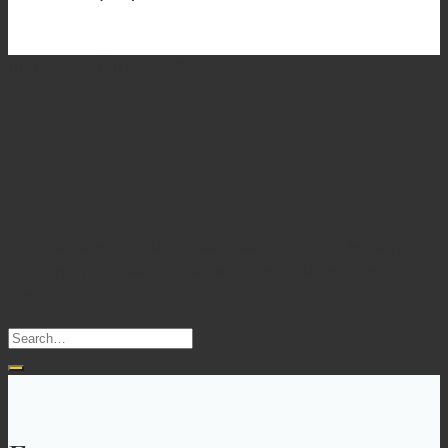
404
Главная
»
Ошибка 404
Страница не найдена
К сожалению ни чего найдено не было. Может
быть, попробовать одну из ссылок ниже, или
поиск?