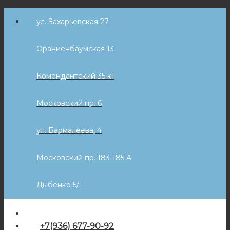
Skip
ул. Захарьевская 27
to
content
Ораниенбаумская 13
Комендантский 35 к1
Московский пр. 6
ул. Бармалеева, 4
Московский пр. 183-185 А
Дыбенко 5/1
+7(936) 677-90-92