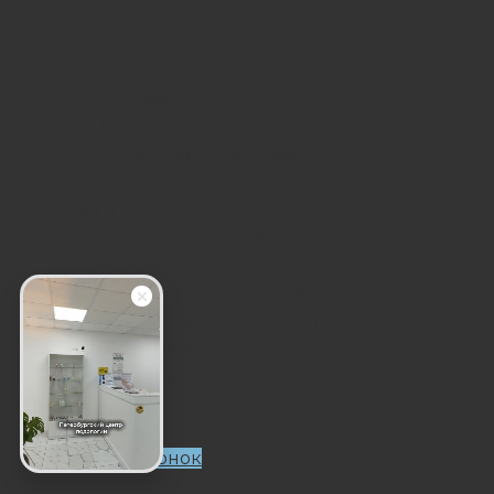
О нас
Статьи
Интервью
Отзывы
Акции
Подарочный сертификат
Вакансии
Услуги
Медицинский педикюр
Медицинский маникюр
Лечение грибка ногтей
Лечение вросшего ногтя
Все услуги
Специалисты
Цены
Контакты
Заказать звонок