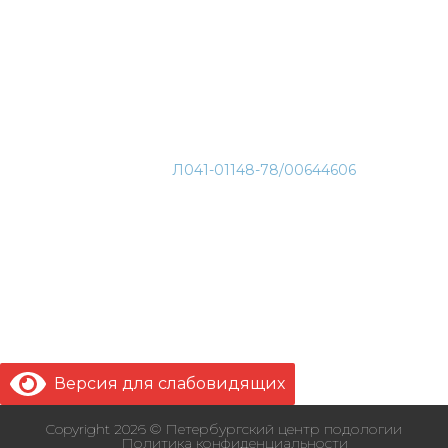
Чернышевская, СПб, ул. Захарьевская 27
Комендантский проспект, СПб, Комендантский пр. 35
к1
Чкаловская, СПб, Ораниенбаумская 13
Московская, СПб, Московский пр. 183-185 А
Дыбенко, СПб, ул. Дыбенко 5/1
Лицензия:
Л041-01148-78/00644606
+7 (936) 677-90-92
с 10:00 до 21:00
Версия для слабовидящих
Copyright 2026 © Петербургский центр подологии
Политика конфиденциальности