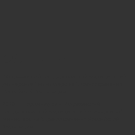
Образование
“Астраханский государственный медицинский
университет” Министерства Здравоохранения
Российской Федерации.
2020 г. — ординатура в “Астраханский
государственный медицинский университет”
Министерства Здравоохранения Российской
Федерации.