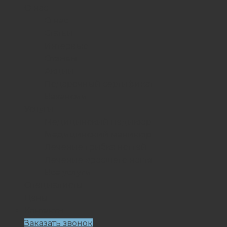
О нас
О нас
Статьи
Интервью
Отзывы
Акции
Подарочный сертификат
Вакансии
Услуги
Медицинский педикюр
Медицинский маникюр
Лечение грибка ногтей
Лечение вросшего ногтя
Все услуги
Специалисты
Цены
Контакты
Заказать звонок