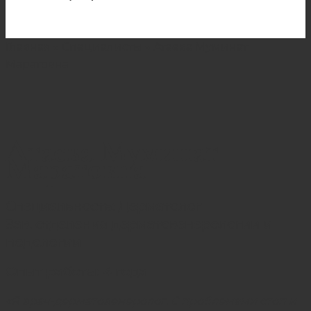
Главная
»
Специалисты
»
Атаева Муминат
Маратовна
Атаева Муминат
Маратовна
Специальность: Дерматолог
Зав. отделения дерматовенерологии и
подологии
Опыт работы: 4 года
«Я врач-дерматовенеролог. С проблемами стоп и