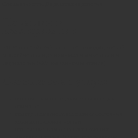
Специальность: Дерматовенерология
Повышение
квалификации
VII всероссийский конгресс по медицинской
микробиологии, клинической микологии и
имунологии (XXVI кашкинские чтения)
Оказываемые услуги
первичная и повторная консультация
пациента
осмотр и диагностика, оценка состояния
кожных покровов, ногтей
назначение комплексного лечения;
микологические, бактериологические