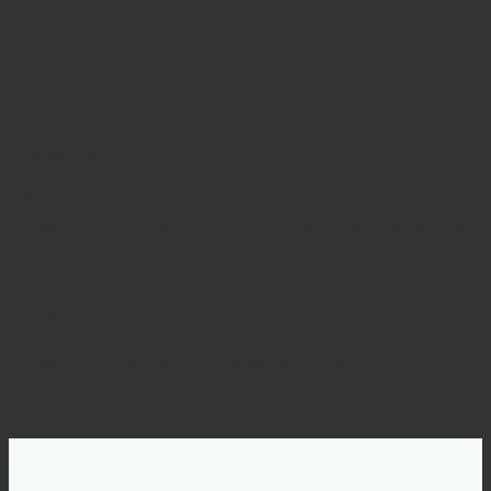
Отзывы
Валентина Ф.
Её профессиональное отношение к моей
проблеме вселило в меня надежду на излечение
Пт, 24 марта 2023, 20:59
Елизавета С.
Хороший специалист! Рекомендую!
Сб, 05 ноября 2022, 22:58