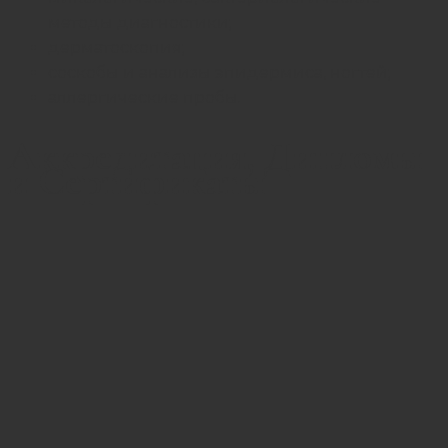
методы диагностики;
дерматоскопия;
соскобы и анализы эпидермиса, ногтей;
аллергические пробы.
Аккредитация, Дипломы
и Сертификаты