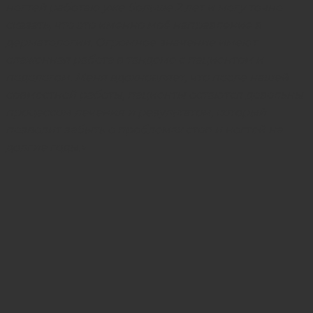
ногтей работаю уже больше 2 лет и могу точно
сказать, что это именно моё направление в
дерматологии. Огромное значение имеют
слаженная работа в тандеме с пациентом и
подологом. Меня вдохновляет, что после нашей
совместной работы, пациенты остаются довольны
процессом лечения и результатом, который
позволит забыть о проблемах стоп и ногтей на
долгие годы.»