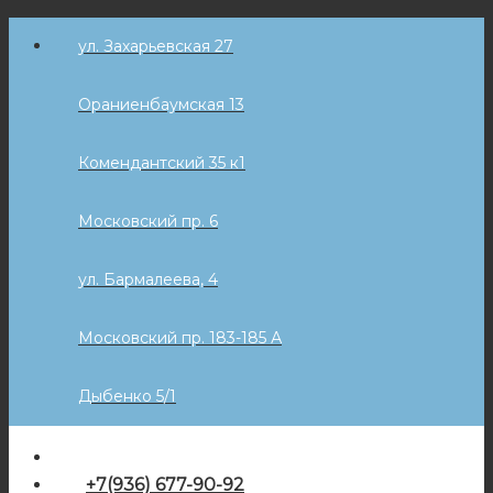
Skip
ул. Захарьевская 27
to
content
Ораниенбаумская 13
Комендантский 35 к1
Московский пр. 6
ул. Бармалеева, 4
Московский пр. 183-185 А
Дыбенко 5/1
+7(936) 677-90-92