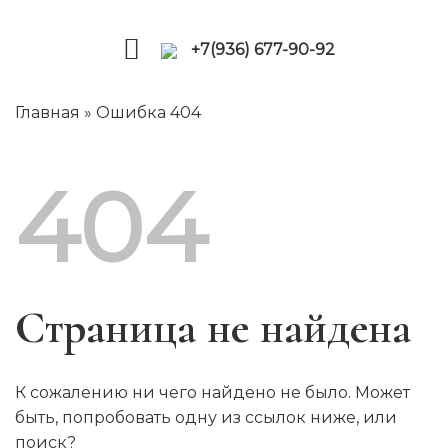
Skip
to
+7(936) 677-90-92
content
Главная
»
Ошибка 404
404
Страница не найдена
К сожалению ни чего найдено не было. Может
быть, попробовать одну из ссылок ниже, или
поиск?