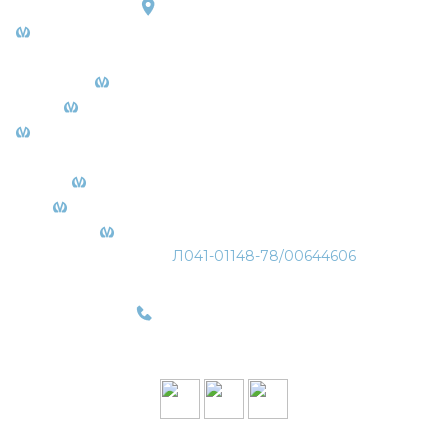
ООО «ПЦП» Адрес:
Петроградская, СПб, пр-кт Большой П.С., д. 74 литера
А
Садовая, СПб, Московский пр. 6
Чернышевская, СПб, ул. Захарьевская 27
Комендантский проспект, СПб, Комендантский пр. 35
к1
Чкаловская, СПб, Ораниенбаумская 13
Московская, СПб, Московский пр. 183-185 А
Дыбенко, СПб, ул. Дыбенко 5/1
Лицензия:
Л041-01148-78/00644606
+7 (936) 677-90-92
с 10:00 до 21:00