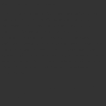
факторов нет. Но есть свои.
Ноготь на руке растет быстрее, чем на большом
пальце ноги: полное обновление пластины
занимает около трех-шести месяцев против
девяти и более на стопе. Быстрый рост в
сочетании с ежедневными микротравмами –
работа с клавиатурой, инструментами, домашние
дела – создает условия, при которых неаккуратно
срезанный уголок начинает уходить в валик. Чаще
всего страдают большой и указательный пальцы.
Они больше остальных участвуют в захвате
предметов.
Причины вросшего ногтя
на руке