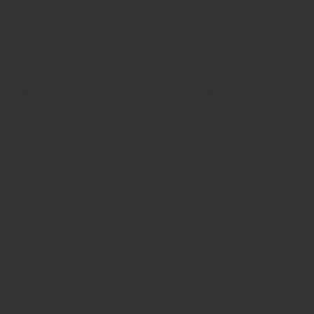
противовоспалительные средства, при
необходимости – системные антибиотики. Если
причина в грибке, параллельно подключается
противогрибковая терапия у дерматолога.
Аппаратный маникюр в клинике подологии
позволяет безопасно обработать проблемный
край, кутикулу и утолщенный боковой валик без
риска новых микротравм. В отличие от обычного
салонного маникюра, процедура выполняется
врачом с медицинским образованием, в клинике,
имеющей лицензию на медицинскую
деятельность.
Хирургическое удаление
вросшего края