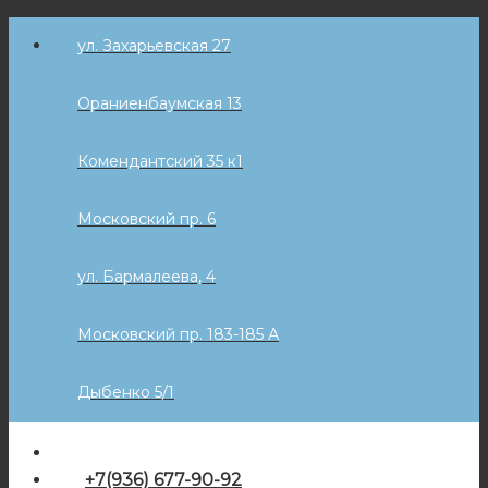
Skip
ул. Захарьевская 27
to
content
Ораниенбаумская 13
Комендантский 35 к1
Московский пр. 6
ул. Бармалеева, 4
Московский пр. 183-185 А
Дыбенко 5/1
+7(936) 677-90-92