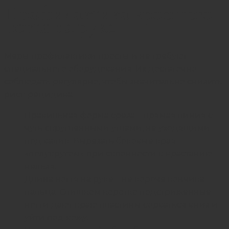
Профилактика вросшего
ногтя на руке
Меры профилактики просты и не требуют
специального оборудования. Их достаточно
соблюдать регулярно, чтобы значительно снизить
риск рецидива.
Правильная форма среза – прямая линия с
чуть скругленными углами, не уходящими
под валик. Вырезать боковые края
«полукругом» при склонности к врастанию
нельзя.
Длина ногтя на руке – не короче кончика
пальца. Слишком коротко подстриженные
ногти дают краю пластины сорваться вниз и
уйти под кожу.