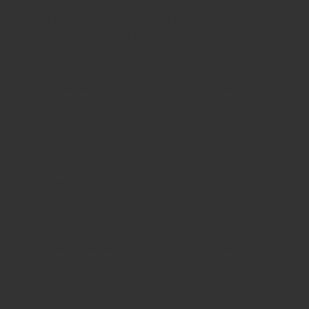
Да. При отсутствии лечения воспалительный
процесс переходит в хроническую форму,
присоединяется бактериальная инфекция,
формируется грануляционная ткань. В тяжелых
случаях инфекция уходит в сухожильные
влагалища, что требует уже стационарного
лечения. У пациентов с сахарным диабетом и
нарушением кровообращения последствия
тяжелее.
Что делать, если под ногтем уже скопился гной?
Не пытаться вскрыть самостоятельно. Домашние
методы – ванночки, мази, компрессы – на этой
стадии неэффективны, а промедление
увеличивает риск осложнений. Нужен хирург или
подолог, который вскроет очаг, эвакуирует гной,
обработает рану и при необходимости удалит