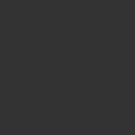
Важно!
Нельзя срезать вросший край
самостоятельно ножницами, кусачками или
пилкой. Такая манипуляция временно снимает
симптомы, но оставляет в ткани новый острый
уголок, который врастает глубже. Проблема
переходит в хроническую форму.
Если через три-четыре дня улучшения нет или
состояние ухудшилось, нужна помощь врача.
Когда нужно срочно
обратиться к врачу
Часть ситуаций требует помощи врача в тот же
день. Домашнее лечение при них не только
бесполезно, но и опасно. Тревожные признаки: