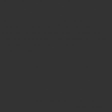
На запущенной стадии появляется гной, палец
горячий на ощупь, боль пульсирующая и не
стихает в покое. Может подняться температура
тела, увеличиться и стать болезненным
ближайший лимфоузел (обычно в подмышечной
впадине). На валике формируется разрастание
грануляционной ткани – так называемое «дикое
мясо», ярко-красное образование, легко
кровоточащее при прикосновении.
Стадия
Симптомы
Что делать
Солевые
Покраснение,
ванночки,
Ранняя
легкий отек, боль
антисептик,
при надавливании
коррекция
формы среза