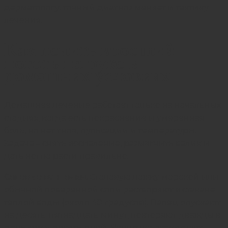
дерматологу: точный диагноз меняет и тактику
лечения.
Как лечить вросший
ноготь на руке в
домашних условиях
Домашнее лечение работает только на начальных
стадиях, когда есть покраснение и умеренная
боль, но нет гноя, пульсации и температуры.
Задача – снять воспаление, размягчить валик и
дать ногтю расти правильно.
Солевые ванночки.
Столовую ложку морской или
обычной поваренной соли растворяют в стакане
теплой воды (около 40 градусов). Палец опускают
на десять-пятнадцать минут, повторяют дважды в
день семь-десять дней. Ванночка размягчает