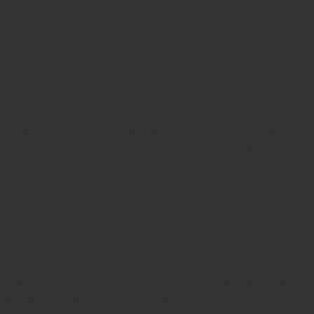
Заболевания и
особенности ногтевой
пластины
Онихомикоз (
грибок
ногтей) утолщает пластину и
меняет ее форму. Пораженный ноготь становится
желтоватым, крошится, деформируется, его
боковой край легко врастает в валик. Без
противогрибковой терапии лечение результата
не даст: ноготь будет врастать снова и снова.
Псориаз, красный плоский лишай, экзема тоже
вызывают деформацию ногтевой пластины и
создают условия для врастания. У пациентов с
сахарным диабетом ситуация усугубляется: ткани
хуже заживают, а любая рана рискует