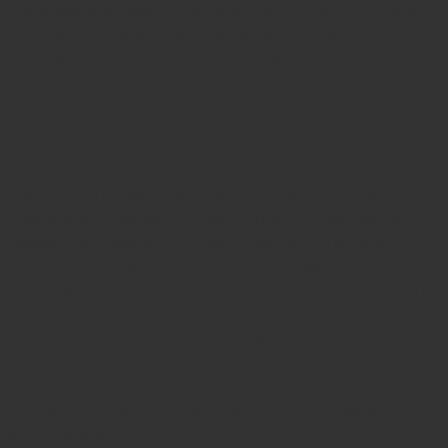
кусачками оставит новый острый уголок глубже в
тканях и добавит риск инфицирования. Ноготь
врастет снова, но уже сильнее. Хирургическое
иссечение выполняется только врачом в условиях
стерильной обработки.
Бывает ли вросший ноготь на руках у детей?
Бывает, хотя реже, чем у взрослых. Основные
причины – привычка грызть ногти и заусенцы,
травмы во время игр, неаккуратный
детский
маникюр
. У малышей до года встречается
врожденная паронихия, которая обычно проходит
самостоятельно к 1–2 годам. При выраженном
воспалении, покраснении и беспокойстве
ребенка нужен детский хирург или подолог.
Опасен ли вросший ноготь для здоровья, если
его не лечить?