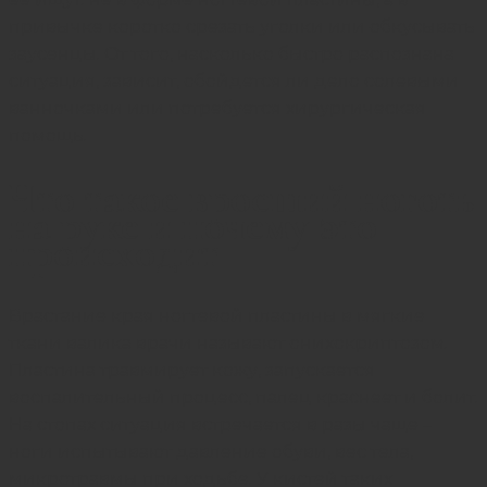
привычке коротко срезать уголки или обкусывать
заусенцы. От того, насколько быстро распознана
ситуация, зависит, обойдется ли дело солевыми
ванночками или потребуется хирургическая
помощь.
Что такое вросший ноготь
на руке и почему это
происходит
Врастание края ногтевой пластины в мягкие
ткани валика врачи называют онихокриптозом.
Пластина травмирует кожу, запускается
воспалительный процесс, палец краснеет и болит.
На стопах ситуация встречается в разы чаще –
ноги испытывают давление обуви, вес тела,
микротравмы при ходьбе. У кистей таких