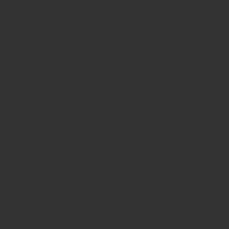
предплечье – это не абстрактный риск, а реальная
причина госпитализаций. Особенно опасно
нагноение на большом и указательном пальцах:
здесь инфекция быстро уходит вглубь тела.
Медицинское лечение
вросшего ногтя
Врачебная тактика при вросшем ногте зависит от
стадии, состояния тканей и причины врастания.
На ранних этапах предпочтение отдают
консервативным методам, при запущенном
процессе – хирургическому лечению.
Консервативные методы
в клинике подологии