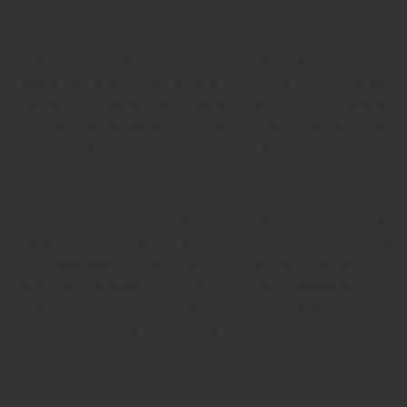
обратилась в Петербургский центр подологии с
жалобой на боль в указательном пальце правой
руки. После маникюра в новом салоне мастер
срезал боковой уголок слишком коротко, и через
две недели палец покраснел, начал пульсировать
по ночам. Дома Ирина делала солевые ванночки
и мазала левомеколем, но улучшения не было –
наоборот, из-под края ногтя начала сочиться
жидкость, стало сложно печатать на клавиатуре.
На приеме
подолог
освободил вросший край без
разрезов, установил корректирующую пластину и
подобрал схему домашней обработки. Через
десять дней боль ушла полностью, а через два
месяца ноготь отрос ровно, без склонности
врастать снова. Ирина вернулась к обычной
работе за компьютером уже на следующий день
после визита.