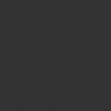
инфицироваться.
Есть и врожденная особенность – скрученная
форма ногтевой пластины, при которой края
естественно загнуты внутрь. У таких людей
вросший ноготь
появляется на нескольких
пальцах одновременно и требует не
эпизодической, а плановой коррекции у
подолога.
Симптомы и стадии
врастания ногтя на руке
Вросший ноготь развивается постепенно и
проходит несколько стадий. На каждой – свои
симптомы и свои возможности лечения.
На ранней стадии появляется небольшой отек и