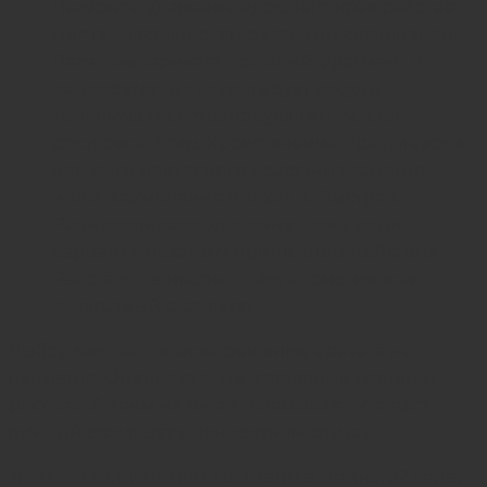
Лазерное удаление вросшего края работает
мягче классической резекции скальпелем.
Лазер выпаривает вросший фрагмент и
одновременно коагулирует сосуды,
«выключая» соответствующий участок
ростковой зоны. Кровотечения практически
нет, риск повторного врастания заметно
ниже, заживление проходит быстрее.
Радиоволновое удаление – еще один
вариант с похожим принципом действия.
Работает деликатно, дает косметически
аккуратный результат.
Выбор метода – всегда решение врача, а не
пациента. Оценка стадии, состояния тканей и
ростковой зоны на месте показывает, что даст
лучший результат в конкретном случае.
История из практики
. Пациентка Ирина, 32 года,