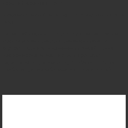
вросший фрагмент ногтя.
К какому врачу обращаться при вросшем ногте на
руке?
На ранней стадии – к подологу. При нагноении,
«диком мясе» и распространении отека – к
хирургу. Если ногти изменены по всей длине,
деформированы, желтеют или крошатся –
параллельно к дерматологу, чтобы исключить
грибок и другие заболевания кожи и ногтей.