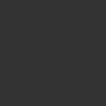
Ответы на частые
вопросы
Может ли ноготь врасти на руке, если раньше
такого никогда не было?
Да. Достаточно одного неудачного маникюра,
травмы пальца или перенесенной инфекции,
чтобы направление роста изменилось. Особенно
часто первый эпизод случается после того, как
боковой уголок ногтя срезан слишком коротко и
под углом.
Можно ли самостоятельно срезать вросший край
ногтя?
Нет. Попытка «выковырять» край ножницами или