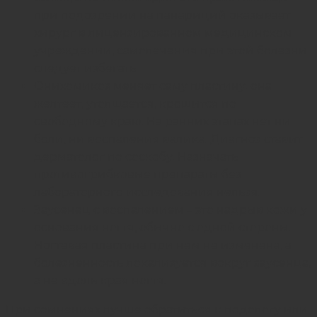
при подозрении на панариций оказывает
хирург в лицензированном медицинском
учреждении, самолечения при этой болезни
следует избегать.
Онихомикоз меняет саму пластину: она
желтеет, утолщается, крошится по
свободному краю. На ранних этапах нет ни
боли, ни воспаления валика. Диагноз ставит
дерматолог по соскобу. Назначать
противогрибковые препараты без
лабораторного исследования нельзя.
Заусенец с воспалением – это надрыв кожи у
основания ногтя, обычно с одной стороны.
Ногтевая пластина при нем не изменена, а
болезненность локализуется вокруг заусенца,
а не вдоль края ногтя.
При сомнениях лучше обратиться к подологу или