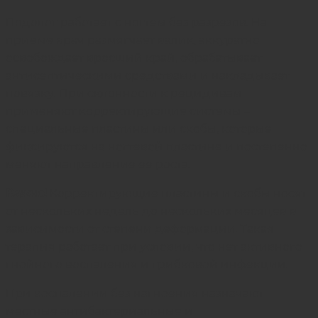
Подолог работает с ногтем без разрезов. На
приеме врач размягчает валик, аккуратно
освобождает вросший край, обрабатывает
антисептическими средствами и накладывает
повязку. При склонности к рецидивам
применяют корректирующие системы –
специальные пластины или скобы, которые
фиксируются на ногтевой пластине и постепенно
меняют направление ее роста.
Важно!
Корректирующие пластины и скобы носят
от нескольких недель до нескольких месяцев в
зависимости от степени деформации. Такая
терапия работает при условии, что нет активного
гнойного воспаления и грибковой инфекции.
При воспалении без нагноения назначают
местные антибактериальные и