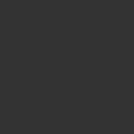
Хирургическое лечение показано при нагноении,
разрастании грануляционной ткани и
рецидивирующем врастании. Проводится под
местной анестезией.
Парциальная резекция ногтевой пластины –
удаление только вросшего края и
небольшого участка ростковой зоны с этой
стороны. Ноготь при этом остается, просто
становится немного уже. Операция занимает
пятнадцать-двадцать минут, полного
заживления удается достичь примерно за
две-три недели.
Полное удаление ногтевой пластины
применяется редко – при обширной
деформации или тотальном поражении.
Восстановительный период после такой
процедуры занимает несколько месяцев.