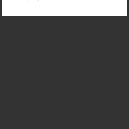
Главная
»
Статьи
»
Вросший ноготь на руке: что
делать
Вросший ноготь на
руке: что делать
Пульсирующая боль в кончике пальца,
покрасневший валик, дискомфорт при
малейшем прикосновении к клавиатуре или
ручке – так обычно начинается вросший ноготь на
руке. На руках проблема встречается реже, чем на
ногах, но мешает работать, готовить, застегивать
пуговицы. Часто причина оказывается не там, где
ее ищут: не в форме ногтевой пластины, а в