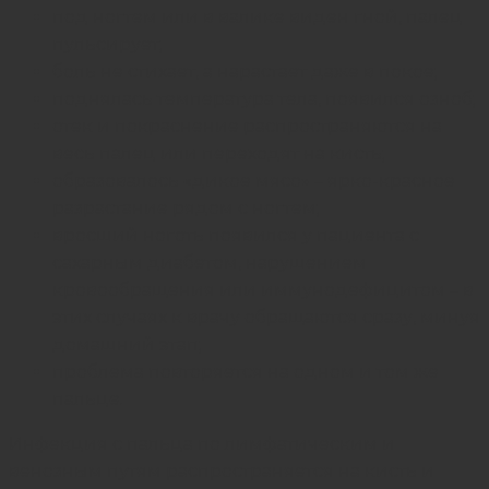
под ногтем или в валике виден гной, палец
пульсирует;
боль не стихает, а нарастает даже в покое;
поднялась температура тела, появился озноб;
отек и покраснение распространяются на
весь палец или переходят на кисть;
образовалось «дикое мясо» – ярко-красное
разрастание рядом с ногтем;
вросший ноготь появился у пациента с
сахарным диабетом, нарушением
кровообращения или иммунодефицитом – в
этих случаях к врачу обращаются сразу, минуя
домашний этап;
проблема повторяется на одном и том же
пальце.
Инфекция с пальца по лимфатическим и
венозным путям распространяется на кисть и