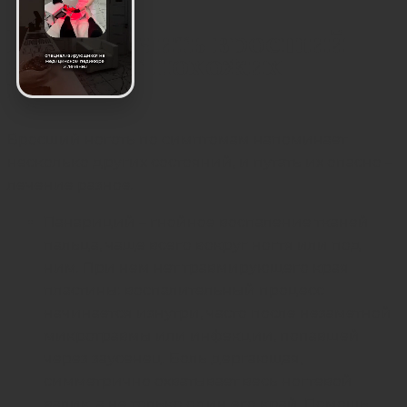
Как отличить вросший
ноготь от похожих
проблем
Вросший ноготь по симптомам напоминает
несколько других состояний, и путать их опасно –
лечение разное.
Панариций – гнойное воспаление тканей
пальца, чаще всего вокруг ногтя или под
ним. При нем нет травмирующего края
пластины: воспалительный процесс
начинается изнутри, часто после незаметной
микротравмы или инфекции, попавшей
через заусенец. Боль дергающая,
симметрично охватывает весь ногтевой
валик, а не только один его край. Помощь