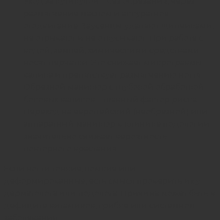
Уход за кутикулой – без обрезания, через
размягчение маслом и аккуратное
отодвигание. Заусенцы удаляют щипчиками,
не отрывают и не откусывают. При работе с
водой, землей, химическими средствами
носят перчатки. Это снижает микротравмы
валика и препятствует размягчению ногтя.
Обрезной маникюр с глубокой обработкой
боковых валиков – главный фактор риска.
Переход на европейский (необрезной) или
аппаратный маникюр в клинике подологии
значительно снижает вероятность
повторного врастания.
Если ногти тонкие, ломкие или
деформированные, есть смысл проверить их у
дерматолога или подолога. Причина может быть в
дефиците витаминов, грибке или системном
заболевании.