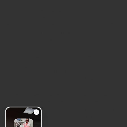
Утолщение
бокового валика,
Обращение к
Средняя
пульсирующая
подологу
боль, серозные
выделения
Гной, «дикое мясо»,
Срочное
температура,
обращение к
Запущенная
распространение
подологу или
отека
хирургу
Скорость перехода между стадиями бывает
разной. У кого-то воспаление держится
неделями, у других за сутки-двое развивается
нагноение. Ориентироваться нужно не на сроки, а
на симптомы.