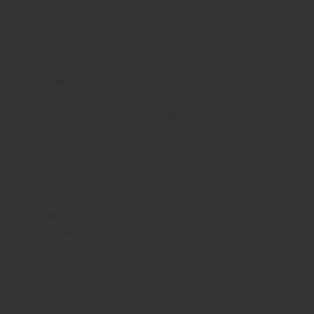
валик, снимает отек, уменьшает боль.
Антисептическая обработка.
После ванночки
палец промокают чистой салфеткой и
обрабатывают кожу вокруг ногтя хлоргексидином
или мирамистином. Спиртовые растворы (йод,
зеленка) для этой цели подходят хуже: сушат кожу
и маскируют клиническую картину.
Приподнимание края ногтя
. Если удается
разглядеть, что край ушел под валик, под него
аккуратно подкладывают тонкий ватный тампон,
смоченный антисептиком. Меняют его ежедневно
после ванночки. Это дает пластине возможность
расти над кожей, а не в нее.
Противовоспалительные мази.
Составы с
левомеколем или ихтиолом на ночь под повязку
уменьшают отек и снимают воспаление.