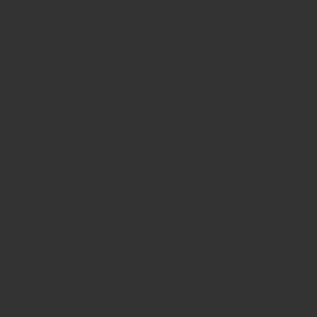
Причины делятся на три группы: связанные с
уходом и маникюром, механические
воздействия, а также заболевания и особенности
ногтевой пластины. В большинстве случаев
работает не один фактор, а сочетание нескольких.
Неправильный уход и
маникюр
Обрезной маникюр с глубокой обработкой
боковых валиков – наиболее частая причина.
Мастер срезает уголок слишком коротко и под
наклоном, а оставшийся край ногтевой пластины
растет внутрь валика, а не вдоль него. Пока ноготь
короткий, дискомфорт минимальный. По мере
отрастания острый край упирается в кожу.
Опасна и техника среза «под клумбочку», когда