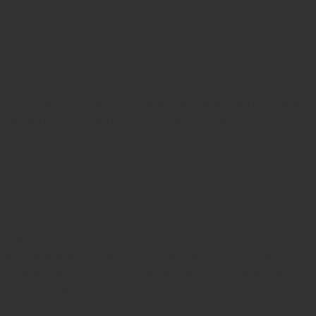
покраснение бокового валика, палец умеренно
болит при надавливании в области среза ногтя.
Кожа рядом с пластиной кажется натянутой, при
контакте с моющими средствами возникает
жжение.
На второй стадии воспаление усиливается. Валик
заметно утолщается, боль становится
пульсирующей, реагирует на любое
прикосновение. Из-под края ногтя выделяется
прозрачная или мутная жидкость. Именно на этом
этапе часто присоединяется бактериальная
инфекция.
Важно!
Если из-под ногтя пошли гнойные
выделения, а боль стала «дергать» в такт пульсу,
домашние средства уже не помогут. Нужен врач,
желательно в этот же день.