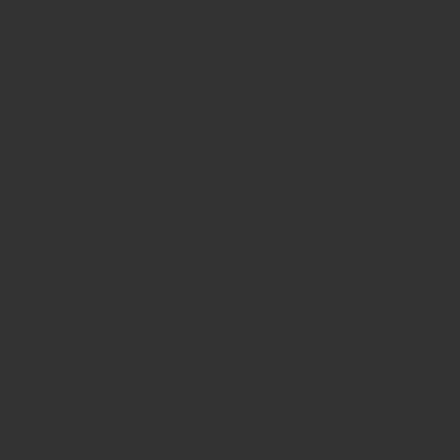
пластине придают округлую форму. Эстетически
такая форма подходит для рук, но при склонности
к врастанию именно закругленные боковые края
чаще уходят под кожу.
Вторая распространенная ситуация – привычка
обкусывать заусенцы или сами ногти. Кожа вокруг
ногтя травмируется, воспаляется, валик
утолщается и начинает нависать над пластиной.
Возникает состояние, при котором даже
нормально срезанный ноготь не может свободно
расти.
Травмы и механическое
воздействие
Ушибы, зажатие пальца дверью, удары о твердые