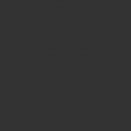
предметы меняют направление роста ногтевой
пластины. После травмы пальца ноготь растет
неровно, с изгибом или расщеплением, и один из
краев уходит в валик.
К механическим факторам относятся и
повторяющиеся микротравмы: работа с
инструментом без перчаток, игра на струнных
инструментах, длительный контакт с моющими
средствами. Кожа валика становится грубой и
толстой, ноготь при росте встречает
сопротивление и отклоняется в сторону.
Отдельная история – ношение колец,
сдавливающих палец, и привычка грызть ногти
при стрессе. Эти факторы часто недооценивают,
хотя именно они запускают проблему у людей без
явных травм в анамнезе.