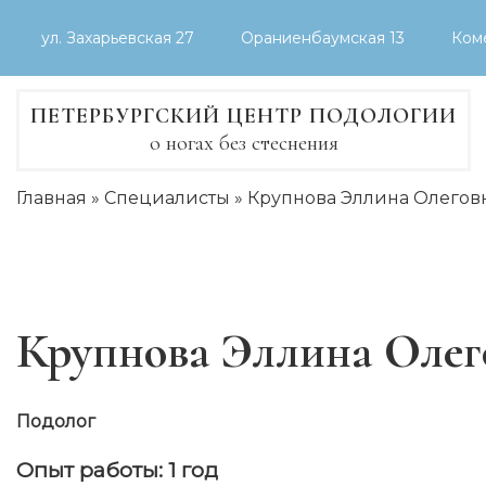
Skip
ул. Захарьевская 27
Ораниенбаумская 13
Коме
to
content
ПЕТЕРБУРГСКИЙ ЦЕНТР ПОДОЛОГИИ
о ногах без стеснения
Главная
»
Специалисты
»
Крупнова Эллина Олегов
Крупнова Эллина Олег
Подолог
Опыт работы: 1 год