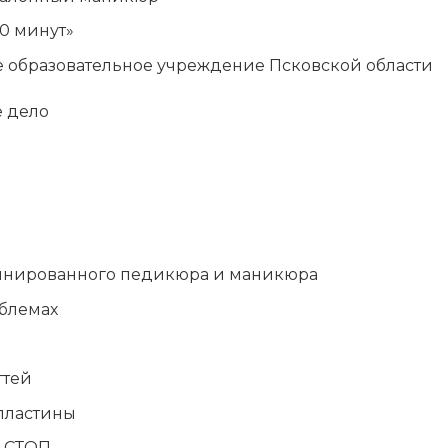
60 минут»
 образовательное учреждение Псковской области
 дело
бинированного педикюра и маникюра
блемах
гтей
 пластины
и СТОП