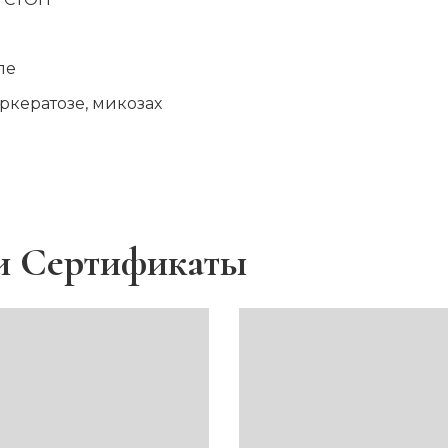
пе
ркератозе, микозах
и Сертификаты