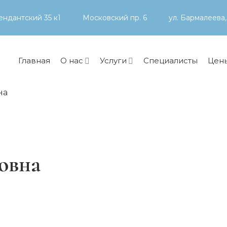
ндантский 35 к1
Московский пр. 6
ул. Бармалеева,
Главная
О нас
Услуги
Специалисты
Цен
на
овна