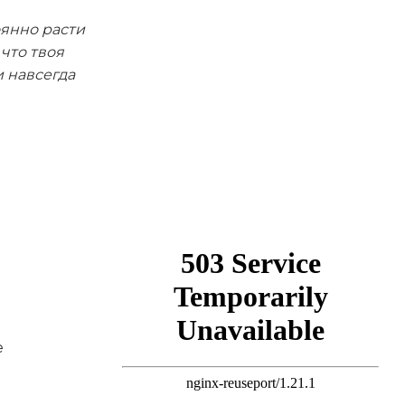
оянно расти
 что твоя
и навсегда
е