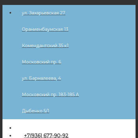
Skip
ул. Захарьевская 27
to
content
Ораниенбаумская 13
Комендантский 35 к1
Московский пр. 6
ул. Бармалеева, 4
Московский пр. 183-185 А
Дыбенко 5/1
+7(936) 677-90-92