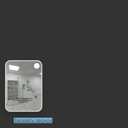
О нас
Статьи
Интервью
Отзывы
Акции
Подарочный сертификат
Вакансии
Услуги
Медицинский педикюр
Медицинский маникюр
Лечение грибка ногтей
Лечение вросшего ногтя
Все услуги
Специалисты
Цены
Контакты
Заказать звонок