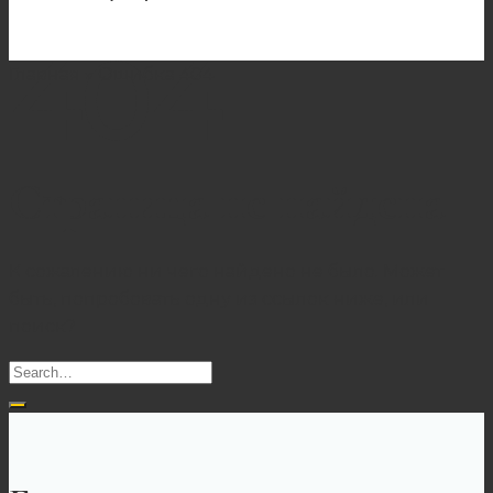
404
Главная
»
Ошибка 404
Страница не найдена
К сожалению ни чего найдено не было. Может
быть, попробовать одну из ссылок ниже, или
поиск?